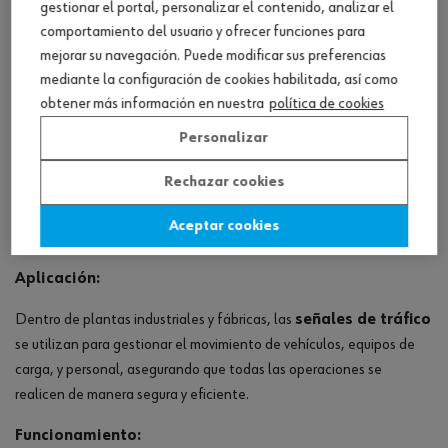
gestionar el portal, personalizar el contenido, analizar el
carriles.
comportamiento del usuario y ofrecer funciones para
Señales de Reglamentación
: Indicaciones de límites de
mejorar su navegación. Puede modificar sus preferencias
velocidad reducidos, direcciones obligatorias y prohibiciones
mediante la configuración de cookies habilitada, así como
de paso para mantener el orden y minimizar el riesgo de
obtener más información en nuestra
política de cookies
accidentes.
Personalizar
Señales de Guía
: Informan sobre desvíos y rutas
alternativas para evitar la zona de construcción, ayudando a
Rechazar cookies
los conductores a planificar su trayecto sin congestiones.
Aceptar cookies
Plantas Industriales y Fábricas
Aplicación:
Dentro de plantas industriales y fábricas, las
señales de tráfico
se utilizan para gestionar el movimiento de vehículos, equipos de
carga, y personal, asegurando que todas las operaciones se
realicen de manera segura y eficiente.
Funcionamiento: