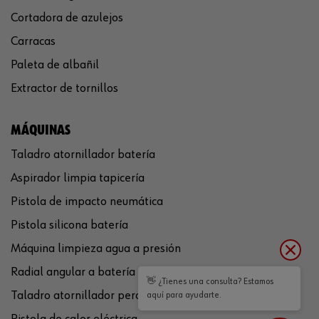
Cortadora de azulejos
Carracas
Paleta de albañil
Extractor de tornillos
MÁQUINAS
Taladro atornillador batería
Aspirador limpia tapicería
Pistola de impacto neumática
Pistola silicona batería
Máquina limpieza agua a presión
Radial angular a batería
👋 ¿Tienes una consulta? Estamos
Taladro atornillador percutor a batería
aquí para ayudarte.
Pistola de calor eléctrica