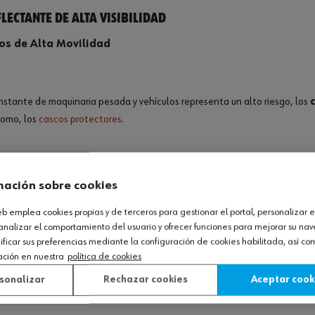
lectante de alta visibilidad
nos de Alta Movilidad
nstante de maquinaria pesada y vehículos representa un alto riesgo, los
como, los
cascos protectores
.
os chalecos, generalmente de colores fluorescentes como el amarillo neón
mación sobre cookies
uando se iluminan con las luces de los vehículos, asegurando que los tra
tándares de seguridad internacionales, garantizando que los trabajador
web emplea cookies propias y de terceros para gestionar el portal, personalizar e
analizar el comportamiento del usuario y ofrecer funciones para mejorar su na
iesgo de accidentes en el sitio de construcción.
icar sus preferencias mediante la configuración de cookies habilitada, así c
lecos son ligeros y cómodos, con cierres de velcro o cremalleras que facili
ación en nuestra
política de cookies
es, mejorando la eficiencia y seguridad en el trabajo.
sonalizar
Rechazar cookies
Aceptar cook
 Zonas de Tráfico