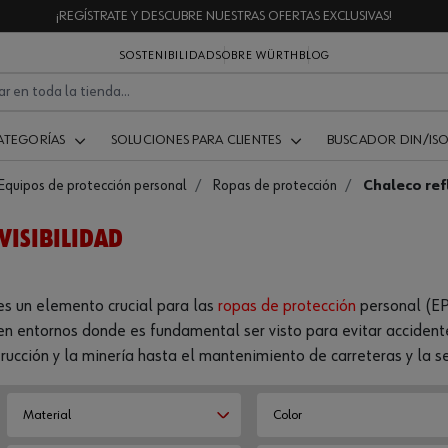
¡REGÍSTRATE Y DESCUBRE NUESTRAS OFERTAS EXCLUSIVAS!
SOSTENIBILIDAD
SOBRE WÜRTH
BLOG
ATEGORÍAS
SOLUCIONES PARA CLIENTES
BUSCADOR DIN/IS
Equipos de protección personal
Ropas de protección
Chaleco ref
VISIBILIDAD
 es un elemento crucial para las
ropas de protección
personal (EPP
 en entornos donde es fundamental ser visto para evitar accident
rucción y la minería hasta el mantenimiento de carreteras y la s
Material
Color