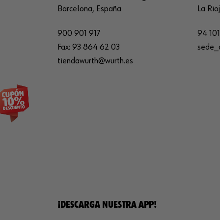
Barcelona, España
La Rio
900 901 917
94 101
Fax:
93 864 62 03
sede_
tiendawurth@wurth.es
¡DESCARGA NUESTRA APP!