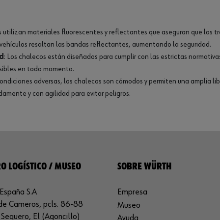
 utilizan materiales fluorescentes y reflectantes que aseguran que los tr
y vehículos resaltan las bandas reflectantes, aumentando la seguridad.
d
: Los chalecos están diseñados para cumplir con las estrictas normativa
isibles en todo momento.
 condiciones adversas, los chalecos son cómodos y permiten una amplia li
amente y con agilidad para evitar peligros.
O LOGÍSTICO / MUSEO
SOBRE WÜRTH
España S.A
Empresa
de Cameros, pcls. 86-88
Museo
Sequero, El (Agoncillo)
Ayuda