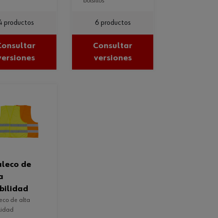
bolsillos
4 productos
6 productos
Consultar
Consultar
versiones
versiones
a
ibilidad
ilidad