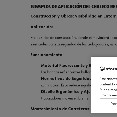
Ejemplos de aplicación del chaleco ref
Construcción y Obras: Visibilidad en Entor
Aplicación:
En los sitios de construcción, donde el movimiento co
esenciales para la seguridad de los trabajadores, así 
Funcionamiento:
Material Fluorescente y Reflectante
: L
Infor
Las bandas reflectantes brillan intensamente c
Normativas de Seguridad:
Cumplen con es
Este sitio 
contenido, 
iluminación. Esto reduce significativamente el r
Puede modif
Diseño Ergonómico y Ajustable:
Los cha
más inform
trabajadores moverse libremente sin restriccion
Per
Mantenimiento de Carreteras: Seguridad en