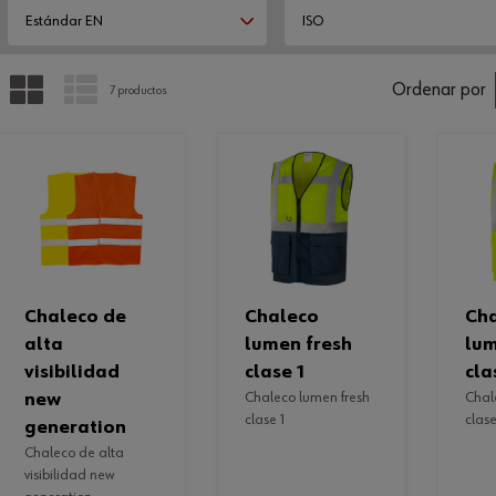
Estándar EN
ISO
PARRILLA
LISTA
Ordenar por
7 productos
chaleco de
chaleco
chaleco
alta
lumen fresh
lum
visibilidad
clase 1
cla
new
chaleco lumen fresh
chaleco lumen fresh
clase 1
clase
generation
chaleco de alta
visibilidad new