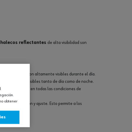
chalecos reflectantes
de alta visibilidad son
 o el naranja, son altamente visibles durante el día.
bajadores sean visibles tanto de día como de noche.
es sean visibles en todas las condiciones de
l
vegación.
omo obtener
tan su colocación y ajuste. Esto permite a los
ies