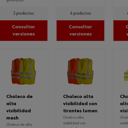
generation
2 productos
4 productos
Consultar
Consultar
versiones
versiones
chaleco de
chaleco alta
chaleco de
alta
visibilidad con
alt
visibilidad
tirantes lumen
vis
mesh
chaleco alta
chaleco de alta
visibilidad con
visib
chaleco de alta