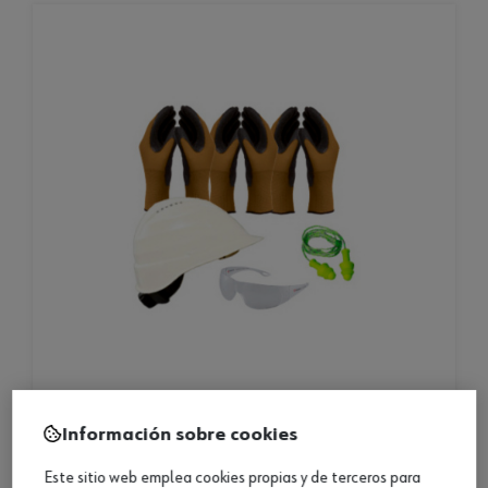
set guantes prot. +gafas + tapón oídos+casco 9
Información sobre cookies
pz.
Este sitio web emplea cookies propias y de terceros para
set guantes prot. +gafas + tapón oídos+casco 9 pz.