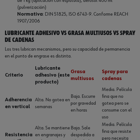
de 1 kg (aplicación con espátula), aerosol 400 ml
(pulverización)
Normativa
: DIN 51825, ISO 6743-9. Conforme REACH
1907/2006
Lubricante adhesivo vs grasa multiusos vs spray
de cadenas
Los tres lubrican mecanismos, pero su capacidad de permanencia
en el punto de engrase es distinta.
Lubricante
Grasa
Spray para
Criterio
adhesivo (este
multiusos
cadenas
producto)
Media. Película
Baja. Escurre
fina que no
Adherencia
Alta. No gotea en
por gravedad
gotea pero se
en vertical
semanas
en horas
consume con el
uso
Media. Película
Alta. Se mantiene
Baja. Sale
fina que resiste
Resistencia
en engranajes y
despedida a
pero necesita