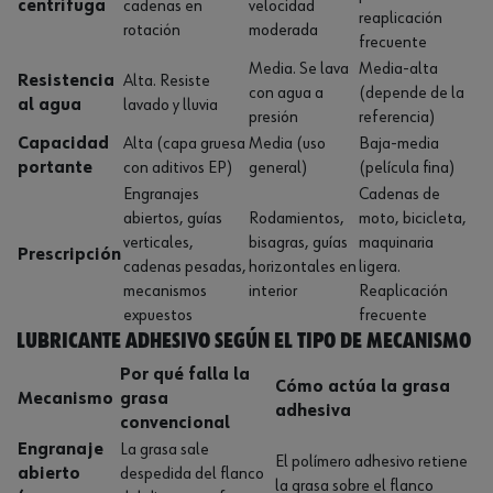
centrífuga
cadenas en
velocidad
reaplicación
rotación
moderada
frecuente
Media. Se lava
Media-alta
Resistencia
Alta. Resiste
con agua a
(depende de la
al agua
lavado y lluvia
presión
referencia)
Capacidad
Alta (capa gruesa
Media (uso
Baja-media
portante
con aditivos EP)
general)
(película fina)
Engranajes
Cadenas de
abiertos, guías
Rodamientos,
moto, bicicleta,
verticales,
bisagras, guías
maquinaria
Prescripción
cadenas pesadas,
horizontales en
ligera.
mecanismos
interior
Reaplicación
expuestos
frecuente
Lubricante adhesivo según el tipo de mecanismo
Por qué falla la
Cómo actúa la grasa
Mecanismo
grasa
adhesiva
convencional
Engranaje
La grasa sale
El polímero adhesivo retiene
abierto
despedida del flanco
la grasa sobre el flanco