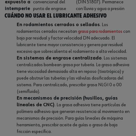
expuesto a
convencional del
(DIN 51807). Permanece
intemperie
punto de engrase
con lluvia y agua a presión
Cuándo NO usar el lubricante adhesivo
En rodamientos cerrados o sellados
. Los
rodamientos cerrados necesitan
grasa para rodamientos
con
bajo par residual y factor velocidad DN adecuado. El
lubricante tiene mayor consistencia y genera par residual
excesivo que sobrecalienta el rodamiento a alta velocidad.
En sistemas de engrase centralizado
. Los sistemas
centralizados bombean grasa por tubería. La grasa adhesiva
tiene viscosidad demasiado alta en reposo (tixotrópica) y
puede obstruir las tuberías y las válvulas dosificadoras del
sistema. Para centralizado, prescribir grasa NLGI 0 o 00
(semifluida).
En mecanismos de precisión (husillos, guías
lineales de CNC)
. La grasa adhesiva tiene partículas de
polímero adhesivo que generan resistencia al movimiento en
mecanismos de precisión. Para guías lineales de máquina
herramienta, prescribir aceite de guías o grasa de baja
fricción específica.