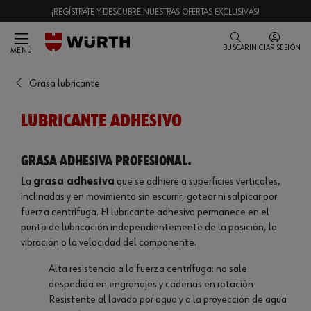
¡REGÍSTRATE Y DESCUBRE NUESTRAS OFERTAS EXCLUSIVAS!
BUSCAR
INICIAR SESIÓN
MENÚ
Grasa lubricante
LUBRICANTE ADHESIVO
Grasa adhesiva profesional.
La
grasa adhesiva
que se adhiere a superficies verticales,
inclinadas y en movimiento sin escurrir, gotear ni salpicar por
fuerza centrífuga. El lubricante adhesivo permanece en el
punto de lubricación independientemente de la posición, la
vibración o la velocidad del componente.
Alta resistencia a la fuerza centrífuga: no sale
despedida en engranajes y cadenas en rotación
Resistente al lavado por agua y a la proyección de agua