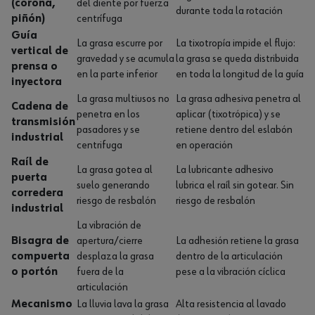
(corona,
del diente por fuerza
durante toda la rotación
piñón)
centrífuga
Guía
La grasa escurre por
La tixotropía impide el flujo:
vertical de
gravedad y se acumula
la grasa se queda distribuida
prensa o
en la parte inferior
en toda la longitud de la guía
inyectora
La grasa multiusos no
La grasa adhesiva penetra al
Cadena de
penetra en los
aplicar (tixotrópica) y se
transmisión
pasadores y se
retiene dentro del eslabón
industrial
centrifuga
en operación
Raíl de
La grasa gotea al
La lubricante adhesivo
puerta
suelo generando
lubrica el raíl sin gotear. Sin
corredera
riesgo de resbalón
riesgo de resbalón
industrial
La vibración de
Bisagra de
apertura/cierre
La adhesión retiene la grasa
compuerta
desplaza la grasa
dentro de la articulación
o portón
fuera de la
pese a la vibración cíclica
articulación
Mecanismo
La lluvia lava la grasa
Alta resistencia al lavado