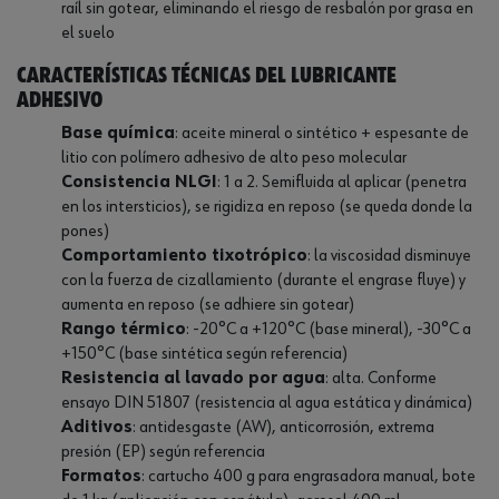
raíl sin gotear, eliminando el riesgo de resbalón por grasa en
el suelo
Características técnicas del lubricante
adhesivo
Base química
: aceite mineral o sintético + espesante de
litio con polímero adhesivo de alto peso molecular
Consistencia NLGI
: 1 a 2. Semifluida al aplicar (penetra
en los intersticios), se rigidiza en reposo (se queda donde la
pones)
Comportamiento tixotrópico
: la viscosidad disminuye
con la fuerza de cizallamiento (durante el engrase fluye) y
aumenta en reposo (se adhiere sin gotear)
Rango térmico
: -20°C a +120°C (base mineral), -30°C a
+150°C (base sintética según referencia)
Resistencia al lavado por agua
: alta. Conforme
ensayo DIN 51807 (resistencia al agua estática y dinámica)
Aditivos
: antidesgaste (AW), anticorrosión, extrema
presión (EP) según referencia
Formatos
: cartucho 400 g para engrasadora manual, bote