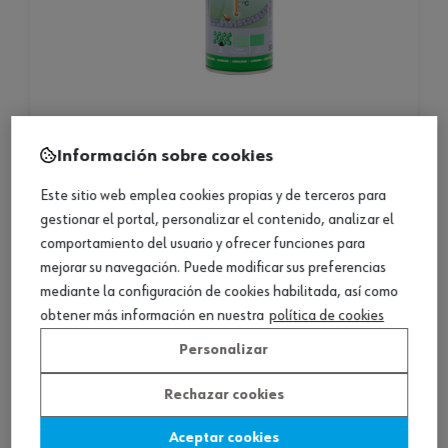
lubricante adhesivo, hhs 5000
Información sobre cookies
Este sitio web emplea cookies propias y de terceros para
lubricante adhesivo, hhs 5000
gestionar el portal, personalizar el contenido, analizar el
comportamiento del usuario y ofrecer funciones para
2 productos
mejorar su navegación. Puede modificar sus preferencias
mediante la configuración de cookies habilitada, así como
Consultar versiones
obtener más información en nuestra
política de cookies
¿La grasa adhesiva es para tu punto de engrase?
Personalizar
La
grasa adhesiva
es la ideal cuando el lubricante convencional
Rechazar cookies
no permanece en el punto de lubricación: se escurre en vertical,
sale despedida por rotación o se lava con el agua de limpieza. Si
Aceptar cookies