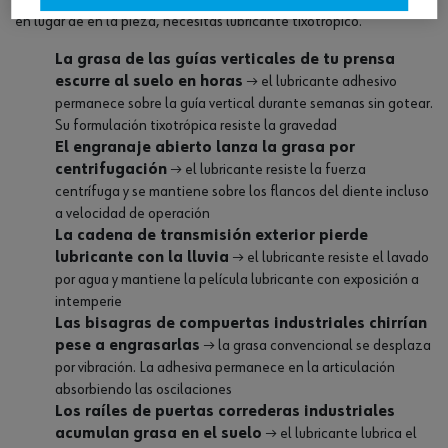
después de engrasar el mecanismo el lubricante termina en el suelo
en lugar de en la pieza, necesitas lubricante tixotrópico.
La grasa de las guías verticales de tu prensa
escurre al suelo en horas
→ el lubricante adhesivo
permanece sobre la guía vertical durante semanas sin gotear.
Su formulación tixotrópica resiste la gravedad
El engranaje abierto lanza la grasa por
centrifugación
→ el lubricante resiste la fuerza
centrífuga y se mantiene sobre los flancos del diente incluso
a velocidad de operación
La cadena de transmisión exterior pierde
lubricante con la lluvia
→ el lubricante resiste el lavado
por agua y mantiene la película lubricante con exposición a
intemperie
Las bisagras de compuertas industriales chirrían
pese a engrasarlas
→ la grasa convencional se desplaza
por vibración. La adhesiva permanece en la articulación
absorbiendo las oscilaciones
Los raíles de puertas correderas industriales
acumulan grasa en el suelo
→ el lubricante lubrica el