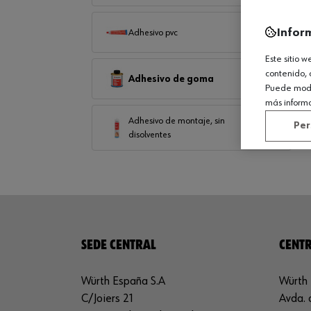
Infor
Adhesivo pvc
Este sitio 
contenido, 
Adhesivo de goma
Puede modif
más inform
Adhesivo de montaje, sin
Per
disolventes
SEDE CENTRAL
CENTR
Würth España S.A
Würth 
C/Joiers 21
Avda. 