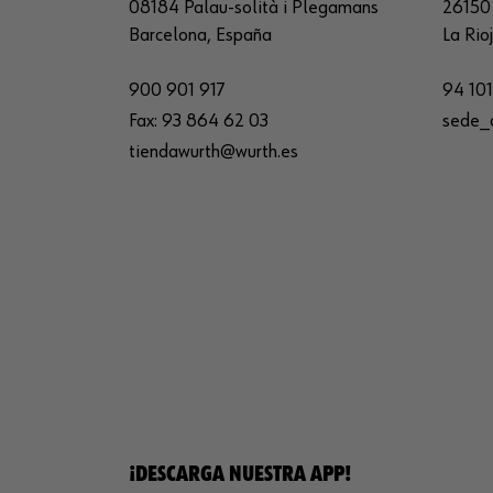
08184 Palau-solità i Plegamans
26150 
Barcelona, España
La Rio
900 901 917
94 101
Fax:
93 864 62 03
sede_
tiendawurth@wurth.es
¡DESCARGA NUESTRA APP!