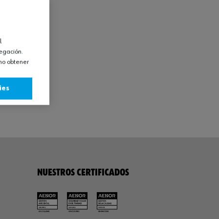
l
vegación.
omo obtener
ies
NUESTROS CERTIFICADOS