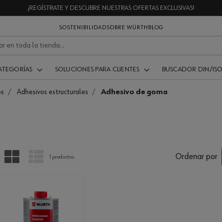
¡REGÍSTRATE Y DESCUBRE NUESTRAS OFERTAS EXCLUSIVAS!
SOSTENIBILIDAD
SOBRE WÜRTH
BLOG
ATEGORÍAS
SOLUCIONES PARA CLIENTES
BUSCADOR DIN/IS
os
Adhesivos estructurales
Adhesivo de goma
PARRILLA
LISTA
Ordenar por
1 productos