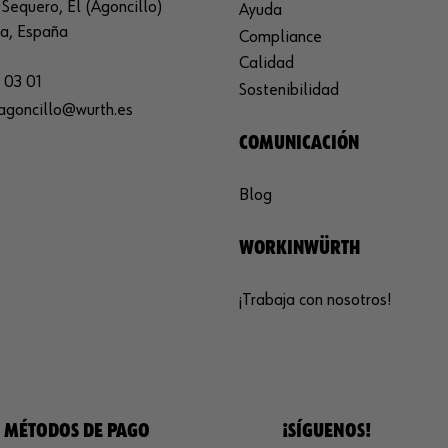
Sequero, El (Agoncillo)
Ayuda
ja, España
Compliance
Calidad
 03 01
Sostenibilidad
agoncillo@wurth.es
COMUNICACIÓN
Blog
WORKINWÜRTH
¡Trabaja con nosotros!
MÉTODOS DE PAGO
¡SÍGUENOS!