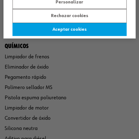
Personalizar
Rechazar cookies
Aceptar cookies
QUÍMICOS
Limpiador de frenos
Eliminador de óxido
Pegamento rápido
Polímero sellador MS
Pistola espuma poliuretano
Limpiador de motor
Convertidor de óxido
Silicona neutra
Aditivo para diésel