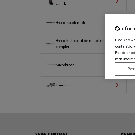
surtido
Broca escalonada
Infor
Este sitio 
Broca helicoidal de metal duro
contenido, 
completo
Puede modif
más inform
Microbroca
Per
Thermic drill