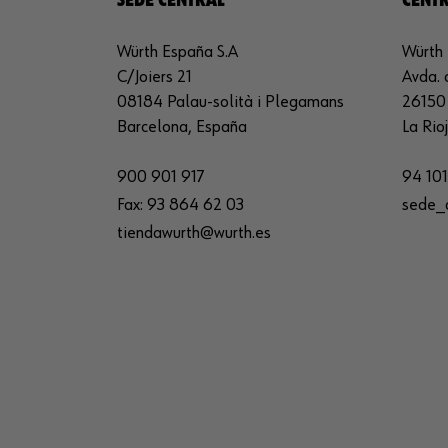
SEDE CENTRAL
CENTR
Würth España S.A
Würth 
C/Joiers 21
Avda. 
08184 Palau-solità i Plegamans
26150 
Barcelona, España
La Rio
900 901 917
94 101
Fax:
93 864 62 03
sede_
tiendawurth@wurth.es