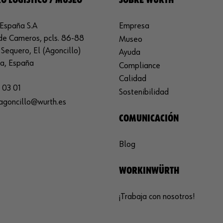
O LOGÍSTICO / MUSEO
SOBRE WÜRTH
España S.A
Empresa
de Cameros, pcls. 86-88
Museo
Sequero, El (Agoncillo)
Ayuda
ja, España
Compliance
Calidad
 03 01
Sostenibilidad
agoncillo@wurth.es
COMUNICACIÓN
Blog
WORKINWÜRTH
¡Trabaja con nosotros!