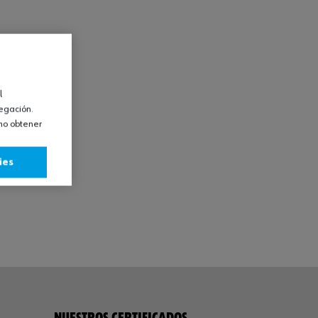
l
vegación.
omo obtener
ies