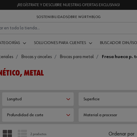
¡REGÍSTRATE Y DESCUBRE NUESTRAS OFERTAS EXCLUSIVAS!
SOSTENIBILIDAD
SOBRE WÜRTH
BLOG
ATEGORÍAS
SOLUCIONES PARA CLIENTES
BUSCADOR DIN/IS
eriales
Brocas y cinceles
Brocas para metal
Fresa hueca p. 
NÉTICO, METAL
Longitud
Superficie
Profundidad de corte
Material a procesar
PARRILLA
LISTA
Ordenar por
2 productos