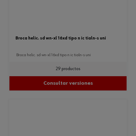
broca helic. sd wn-xl 16xd tipo n ic tialn-s uni
broca helic. sd wn-xl 16xd tipo n ic tialn-s uni
29 productos
Consultar versiones