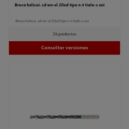
broca helicoi. sd wn-xl 20xd tipo n ri tialn-s uni
broca helicoi. sd wn-xl 20xd tipo n ri tialn-s uni
24 productos
Consultar versiones