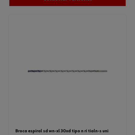
broca espiral sd wn-xl 30xd tipo n ri tialn-s uni