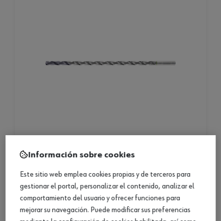
Información sobre cookies
broca helicoi. sd wn-xl 25xd tipo n ri tialn-s uni
Este sitio web emplea cookies propias y de terceros para
gestionar el portal, personalizar el contenido, analizar el
broca helicoi. sd wn-xl 25xd tipo n ri tialn-s uni
comportamiento del usuario y ofrecer funciones para
mejorar su navegación. Puede modificar sus preferencias
14 productos