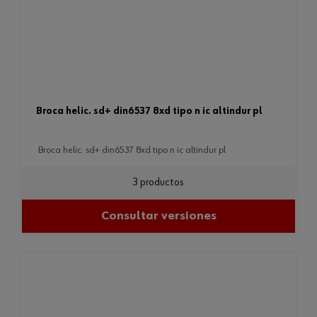
broca helic. sd+ din6537 8xd tipo n ic altindur pl
broca helic. sd+ din6537 8xd tipo n ic altindur pl
3 productos
Consultar versiones