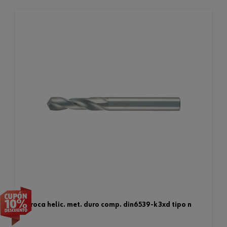
broca helic. met. duro comp. din6539-k 3xd tipo n