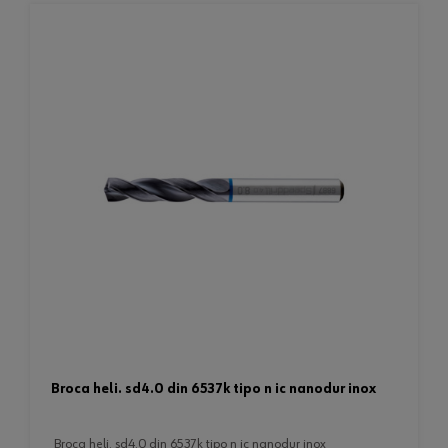
broca heli. sd4.0 din 6537k tipo n ic nanodur inox
broca heli. sd4.0 din 6537k tipo n ic nanodur inox