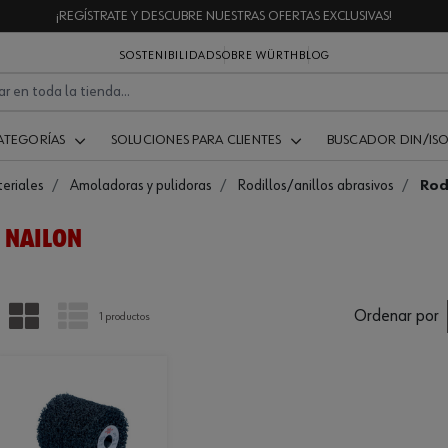
¡REGÍSTRATE Y DESCUBRE NUESTRAS OFERTAS EXCLUSIVAS!
SOSTENIBILIDAD
SOBRE WÜRTH
BLOG
ATEGORÍAS
SOLUCIONES PARA CLIENTES
BUSCADOR DIN/IS
eriales
Amoladoras y pulidoras
Rodillos/anillos abrasivos
Rod
E NAILON
PARRILLA
LISTA
Ordenar por
1 productos