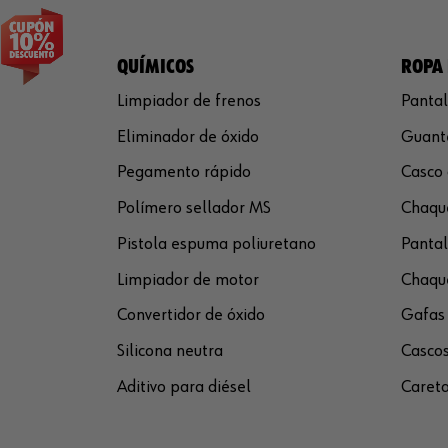
QUÍMICOS
ROPA 
Limpiador de frenos
Pantal
Eliminador de óxido
Guante
Pegamento rápido
Casco 
Polímero sellador MS
Chaque
Pistola espuma poliuretano
Pantal
Limpiador de motor
Chaque
Convertidor de óxido
Gafas 
Silicona neutra
Cascos
Aditivo para diésel
Careta