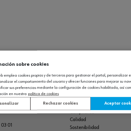
mación sobre cookies
O LOGÍSTICO / MUSEO
SOBRE WÜRTH
web emplea cookies propias y de terceros para gestionar el portal, personalizar e
analizar el comportamiento del usuario y ofrecer funciones para mejorar su na
icar sus preferencias mediante la configuración de cookies habilitada, así c
España S.A
Empresa
ación en nuestra
política de cookies
de Cameros, pcls. 86-88
Museo
Sequero, El (Agoncillo)
sonalizar
Rechazar cookies
Aceptar cook
Ayuda
ja, España
Compliance
Calidad
 03 01
Sostenibilidad