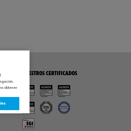
NUESTROS CERTIFICADOS
l
vegación.
omo obtener
ies