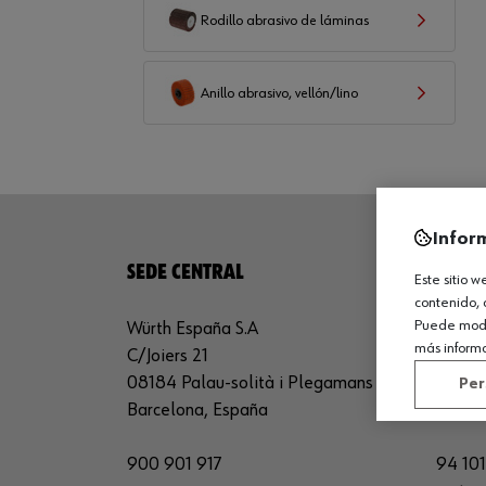
Rodillo abrasivo de láminas
Anillo abrasivo, vellón/lino
Infor
SEDE CENTRAL
CENTR
Este sitio 
contenido, 
Puede modif
Würth España S.A
Würth 
más inform
C/Joiers 21
Avda. 
08184 Palau-solità i Plegamans
26150 
Per
Barcelona, España
La Rio
900 901 917
94 101