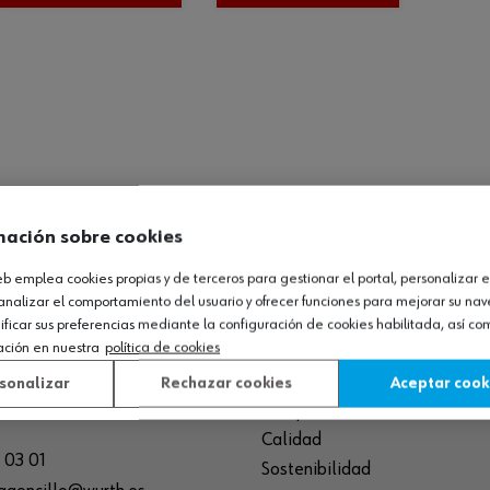
mación sobre cookies
O LOGÍSTICO / MUSEO
SOBRE WÜRTH
web emplea cookies propias y de terceros para gestionar el portal, personalizar e
analizar el comportamiento del usuario y ofrecer funciones para mejorar su na
España S.A
Empresa
icar sus preferencias mediante la configuración de cookies habilitada, así c
ación en nuestra
política de cookies
de Cameros, pcls. 86-88
Museo
Sequero, El (Agoncillo)
Ayuda
sonalizar
Rechazar cookies
Aceptar cook
ja, España
Compliance
Calidad
 03 01
Sostenibilidad