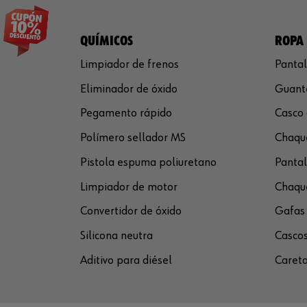
QUÍMICOS
ROPA 
Limpiador de frenos
Pantal
Eliminador de óxido
Guante
Pegamento rápido
Casco 
Polímero sellador MS
Chaque
Pistola espuma poliuretano
Pantal
Limpiador de motor
Chaque
Convertidor de óxido
Gafas 
Silicona neutra
Cascos
Aditivo para diésel
Careta