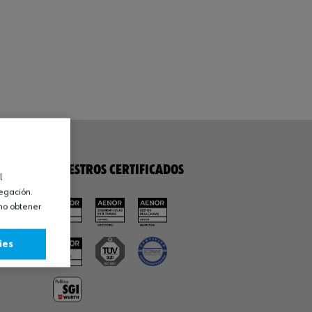
NUESTROS CERTIFICADOS
l
vegación.
omo obtener
ies