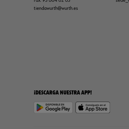
Fax:
93 864 62 03
sede_
tiendawurth@wurth.es
¡DESCARGA NUESTRA APP!