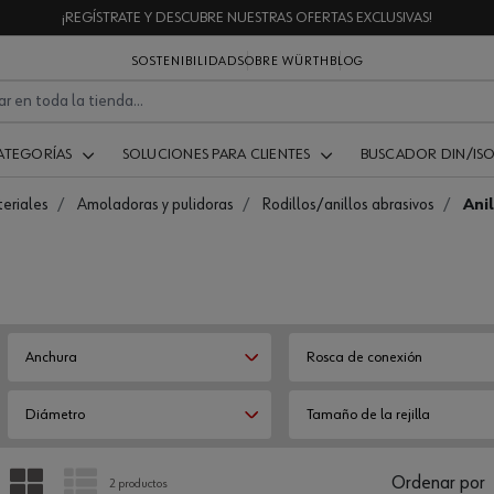
¡REGÍSTRATE Y DESCUBRE NUESTRAS OFERTAS EXCLUSIVAS!
SOSTENIBILIDAD
SOBRE WÜRTH
BLOG
ATEGORÍAS
SOLUCIONES PARA CLIENTES
BUSCADOR DIN/IS
eriales
Amoladoras y pulidoras
Rodillos/anillos abrasivos
Ani
Anchura
Rosca de conexión
Diámetro
Tamaño de la rejilla
PARRILLA
LISTA
Ordenar por
2 productos