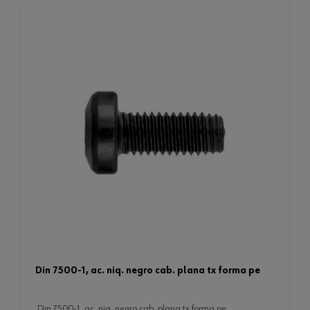
din 7500-1, ac. niq. negro cab. plana tx forma pe
din 7500-1, ac. niq. negro cab. plana tx forma pe