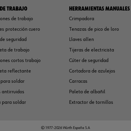
DE TRABAJO
HERRAMIENTAS MANUALES
ones de trabajo
Crimpadora
s protección cuero
Tenazas de pico de loro
de seguridad
Llaves allen
ta de trabajo
Tijeras de electricista
ones cortos trabajo
Cúter de seguridad
ta reflectante
Cortadora de azulejos
para soldar
Carracas
 antirruidos
Paleta de albañil
 para soldar
Extractor de tornillos
© 1977-2026 Würth España S.A