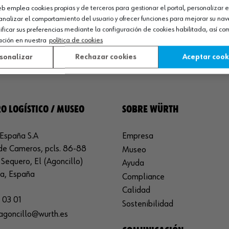
web emplea cookies propias y de terceros para gestionar el portal, personalizar e
analizar el comportamiento del usuario y ofrecer funciones para mejorar su na
icar sus preferencias mediante la configuración de cookies habilitada, así c
ación en nuestra
política de cookies
sonalizar
Rechazar cookies
Aceptar cook
O LOGÍSTICO / MUSEO
SOBRE WÜRTH
España S.A
Empresa
de Cameros, pcls. 86-88
Museo
Sequero, El (Agoncillo)
Ayuda
ja, España
Compliance
Calidad
 03 01
Sostenibilidad
agoncillo@wurth.es