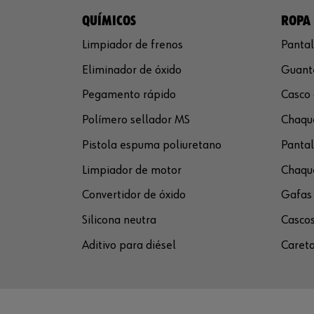
QUÍMICOS
ROPA 
Limpiador de frenos
Pantal
Eliminador de óxido
Guante
Pegamento rápido
Casco 
Polímero sellador MS
Chaque
Pistola espuma poliuretano
Pantal
Limpiador de motor
Chaque
Convertidor de óxido
Gafas 
Silicona neutra
Cascos
Aditivo para diésel
Careta