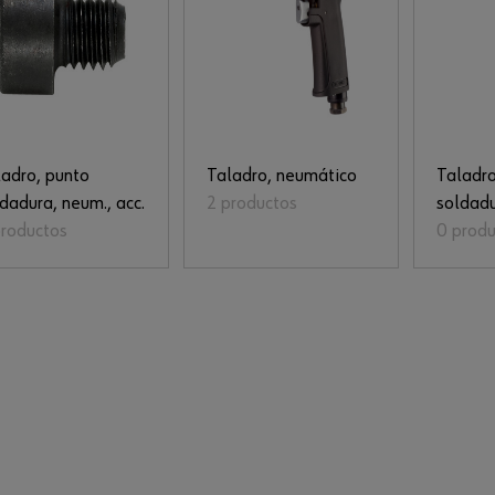
ladro, punto
Taladro, neumático
Taladro
dadura, neum., acc.
2 productos
soldadu
productos
0 produ