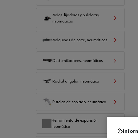
Máqs. lijadoras y pulidoras,
neumáticas
Máquinas de corte, neumáticas
Destornilladores, neumáticos
Radial angular, neumática
Pistolas de soplado, neumática
Herramienta de expansión,
neumática
Infor