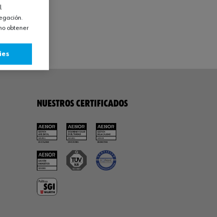
l
vegación.
omo obtener
ies
NUESTROS CERTIFICADOS