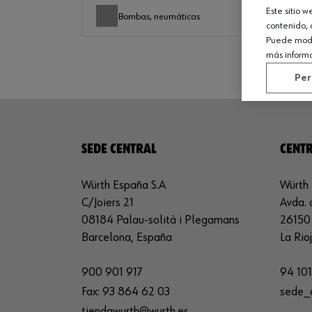
Este sitio 
Bombas, neumáticas
contenido, 
Puede modif
más inform
Per
SEDE CENTRAL
CENTR
Würth España S.A
Würth 
C/Joiers 21
Avda. 
08184 Palau-solità i Plegamans
26150 
Barcelona, España
La Rio
900 901 917
94 101
Fax:
93 864 62 03
sede_
tiendawurth@wurth.es