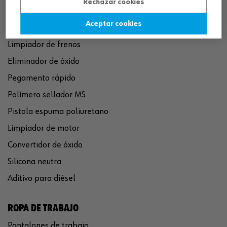
Rechazar cookies
Aceptar cookies
QUÍMICOS
Limpiador de frenos
Eliminador de óxido
Pegamento rápido
Polímero sellador MS
Pistola espuma poliuretano
Limpiador de motor
Convertidor de óxido
Silicona neutra
Aditivo para diésel
ROPA DE TRABAJO
Pantalones de trabajo