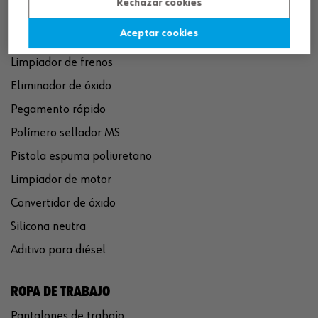
Rechazar cookies
Aceptar cookies
QUÍMICOS
Limpiador de frenos
Eliminador de óxido
Pegamento rápido
Polímero sellador MS
Pistola espuma poliuretano
Limpiador de motor
Convertidor de óxido
Silicona neutra
Aditivo para diésel
ROPA DE TRABAJO
Pantalones de trabajo