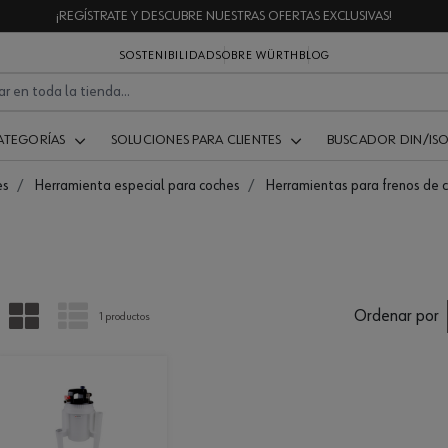
¡REGÍSTRATE Y DESCUBRE NUESTRAS OFERTAS EXCLUSIVAS!
SOSTENIBILIDAD
SOBRE WÜRTH
BLOG
ATEGORÍAS
SOLUCIONES PARA CLIENTES
BUSCADOR DIN/IS
es
Herramienta especial para coches
Herramientas para frenos de 
PARRILLA
LISTA
Ordenar por
1 productos