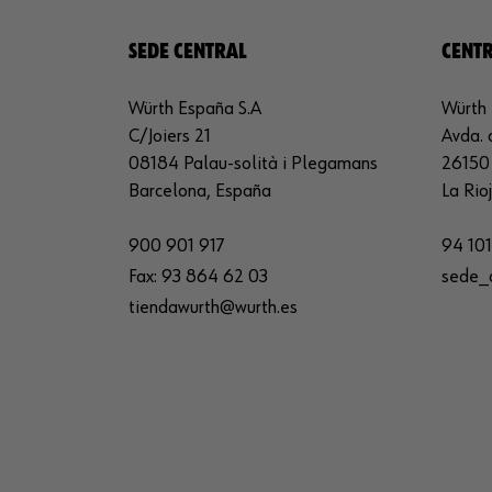
SEDE CENTRAL
CENTR
Würth España S.A
Würth 
C/Joiers 21
Avda. 
08184 Palau-solità i Plegamans
26150 
Barcelona, España
La Rio
900 901 917
94 101
Fax:
93 864 62 03
sede_
tiendawurth@wurth.es