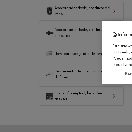
Abocardador doble, conducto del
freno
Abocardador doble, conducto
Infor
freno, acc.
Este sitio 
contenido, 
Llave para sangrador de frenos
Puede modif
más inform
Herramienta de curvar p. líneas
Per
de freno
Double flaring tool, brake line
ass./set