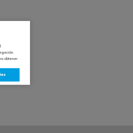
l
vegación.
omo obtener
ies