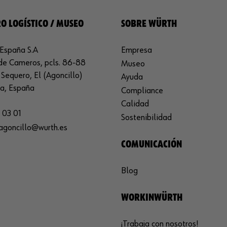
O LOGÍSTICO / MUSEO
SOBRE WÜRTH
España S.A
Empresa
de Cameros, pcls. 86-88
Museo
Sequero, El (Agoncillo)
Ayuda
ja, España
Compliance
Calidad
 03 01
Sostenibilidad
agoncillo@wurth.es
COMUNICACIÓN
Blog
WORKINWÜRTH
¡Trabaja con nosotros!