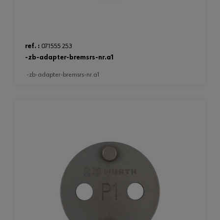
ref. :
071555 253
-zb-adapter-bremsrs-nr.a1
-zb-adapter-bremsrs-nr.a1