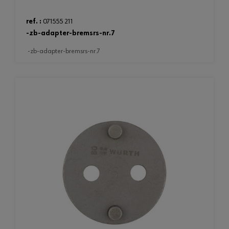
ref. :
071555 211
-zb-adapter-bremsrs-nr.7
-zb-adapter-bremsrs-nr.7