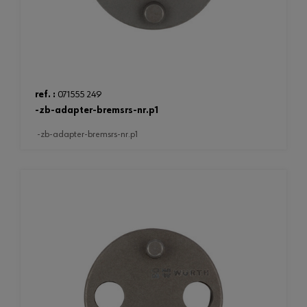
ref. :
071555 249
-zb-adapter-bremsrs-nr.p1
-zb-adapter-bremsrs-nr.p1