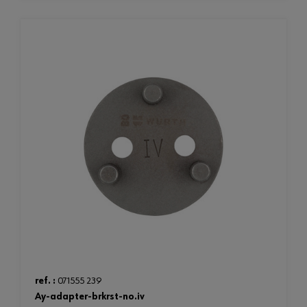
ref. :
071555 239
ay-adapter-brkrst-no.iv