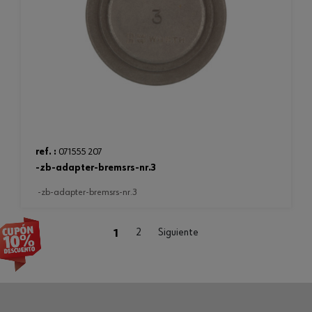
ref. :
071555 207
-zb-adapter-bremsrs-nr.3
-zb-adapter-bremsrs-nr.3
(current)
1
2
Siguiente