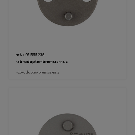
ref. :
071555 238
-zb-adapter-bremsrs-nr.z
-zb-adapter-bremsrs-nr.z