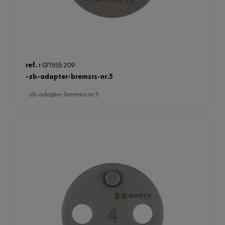
ref. :
071555 209
-zb-adapter-bremsrs-nr.5
-zb-adapter-bremsrs-nr.5