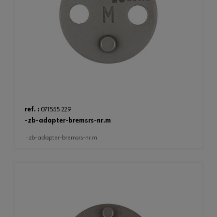
ref. :
071555 229
-zb-adapter-bremsrs-nr.m
-zb-adapter-bremsrs-nr.m