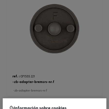
ref. :
071555 221
-zb-adapter-bremsrs-nr.f
-zb-adapter-bremsrs-nr.f
Información sobre cookies