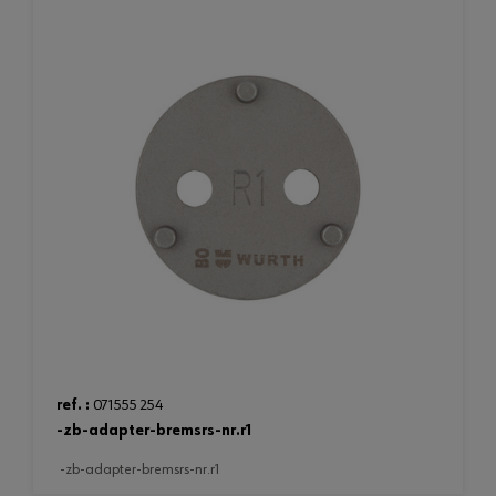
ref. :
071555 254
-zb-adapter-bremsrs-nr.r1
-zb-adapter-bremsrs-nr.r1