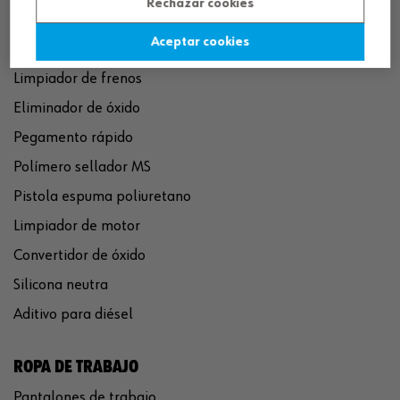
Rechazar cookies
Aceptar cookies
QUÍMICOS
Limpiador de frenos
Eliminador de óxido
Pegamento rápido
Polímero sellador MS
Pistola espuma poliuretano
Limpiador de motor
Convertidor de óxido
Silicona neutra
Aditivo para diésel
ROPA DE TRABAJO
Pantalones de trabajo