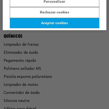
Personalizar
Rechazar cookies
Aceptar cookies
QUÍMICOS
Limpiador de frenos
Eliminador de óxido
Pegamento rápido
Polímero sellador MS
Pistola espuma poliuretano
Limpiador de motor
Convertidor de óxido
Silicona neutra
Aditivo para diésel