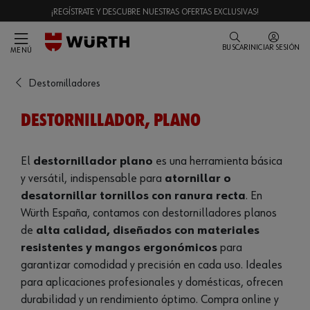
¡REGÍSTRATE Y DESCUBRE NUESTRAS OFERTAS EXCLUSIVAS!
BUSCAR
INICIAR SESIÓN
MENÚ
Destornilladores
DESTORNILLADOR, PLANO
El
destornillador plano
es una herramienta básica
y versátil, indispensable para
atornillar o
desatornillar tornillos con ranura recta
. En
Würth España, contamos con destornilladores planos
de
alta calidad, diseñados con materiales
resistentes y mangos ergonómicos
para
garantizar comodidad y precisión en cada uso. Ideales
para aplicaciones profesionales y domésticas, ofrecen
durabilidad y un rendimiento óptimo. Compra online y