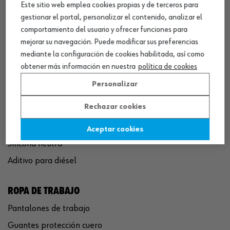
Este sitio web emplea cookies propias y de terceros para
QUÍMICOS
gestionar el portal, personalizar el contenido, analizar el
Limpiador de frenos
comportamiento del usuario y ofrecer funciones para
Eliminador de óxido
mejorar su navegación. Puede modificar sus preferencias
mediante la configuración de cookies habilitada, así como
Pegamento rápido
obtener más información en nuestra
política de cookies
Polímero sellador MS
Personalizar
Pistola espuma poliuretano
Rechazar cookies
Limpiador de motor
Convertidor de óxido
Aceptar cookies
Silicona neutra
Aditivo para diésel
ROPA DE TRABAJO
Pantalones de trabajo
Guantes protección cuero