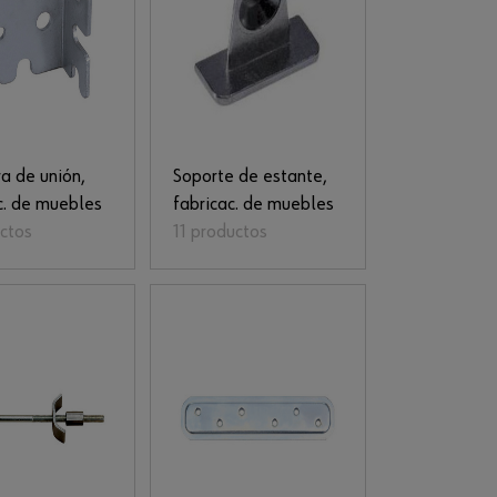
a de unión,
Soporte de estante,
c. de muebles
fabricac. de muebles
ctos
11 productos