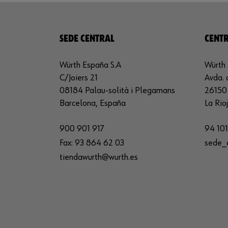
SEDE CENTRAL
CENTR
Würth España S.A
Würth 
C/Joiers 21
Avda. 
08184 Palau-solità i Plegamans
26150 
Barcelona, España
La Rio
900 901 917
94 101
Fax:
93 864 62 03
sede_
tiendawurth@wurth.es