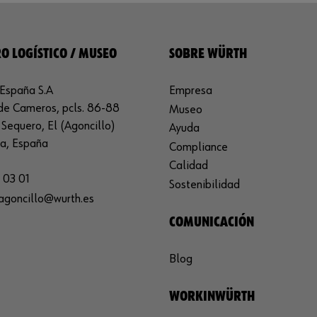
O LOGÍSTICO / MUSEO
SOBRE WÜRTH
España S.A
Empresa
de Cameros, pcls. 86-88
Museo
Sequero, El (Agoncillo)
Ayuda
ja, España
Compliance
Calidad
 03 01
Sostenibilidad
agoncillo@wurth.es
COMUNICACIÓN
Blog
WORKINWÜRTH