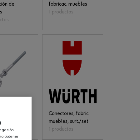
ción de
fabricac. muebles
s
1 productos
ctos
niversal,
Conectores, fabric.
 muebles
muebles, surt./set
l
ctos
1 productos
vegación.
omo obtener