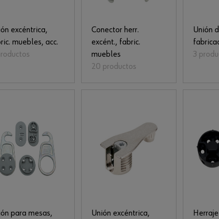
ón excéntrica,
Conector herr.
Unión d
ric. muebles, acc.
excént., fabric.
fabrica
productos
muebles
3 produ
20 productos
ión para mesas,
Unión excéntrica,
Herraje