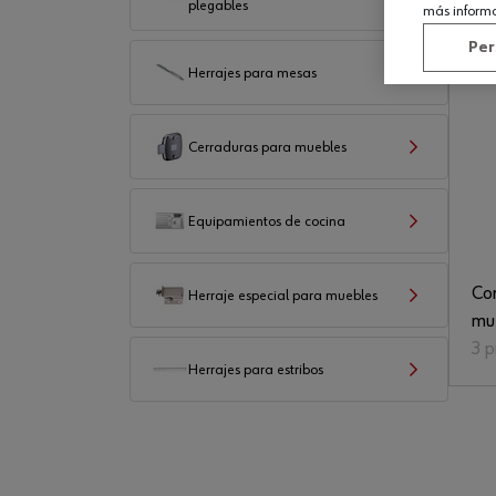
plegables
más inform
Per
Herrajes para mesas
Cerraduras para muebles
Equipamientos de cocina
Con
Herraje especial para muebles
mue
3 
Herrajes para estribos