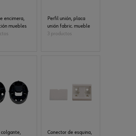
e encimera,
Perfil unión, placa
ción muebles
unión fabric. mueble
ctos
3 productos
 colgante,
Conector de esquina,