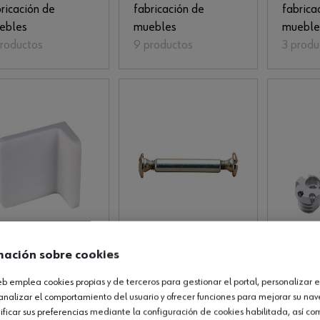
ricación de
fabricación de
fabrica
ebles
muebles
mueble
productos
9 productos
3 produ
mación sobre cookies
uadra de unión,
Tornillo de unión,
Unión u
ric. muebles, acc.
fabricac. de muebles
fabric.
web emplea cookies propias y de terceros para gestionar el portal, personalizar e
roductos
2 productos
1 produ
analizar el comportamiento del usuario y ofrecer funciones para mejorar su na
icar sus preferencias mediante la configuración de cookies habilitada, así c