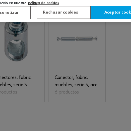
ación en nuestra
política de cookies
sonalizar
Rechazar cookies
Aceptar cook
ectores, fabric.
Conector, fabric.
bles, serie S
muebles, serie S, acc.
productos
6 productos