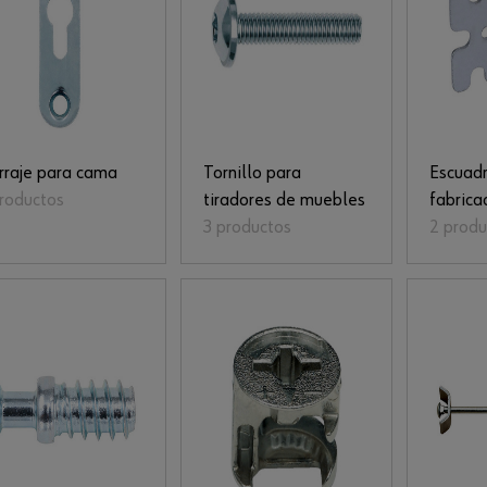
rraje para cama
Tornillo para
Escuadr
productos
tiradores de muebles
fabrica
3 productos
2 produ