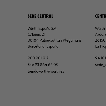
SEDE CENTRAL
CENTR
Würth España S.A
Würth 
C/Joiers 21
Avda. 
08184 Palau-solità i Plegamans
26150 
Barcelona, España
La Rio
900 901 917
94 101
Fax:
93 864 62 03
sede_
tiendawurth@wurth.es