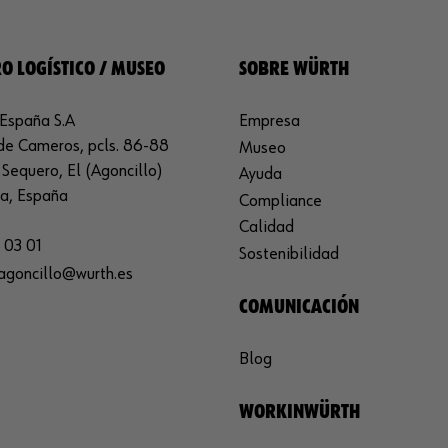
O LOGÍSTICO / MUSEO
SOBRE WÜRTH
España S.A
Empresa
de Cameros, pcls. 86-88
Museo
Sequero, El (Agoncillo)
Ayuda
ja, España
Compliance
Calidad
 03 01
Sostenibilidad
agoncillo@wurth.es
COMUNICACIÓN
Blog
WORKINWÜRTH