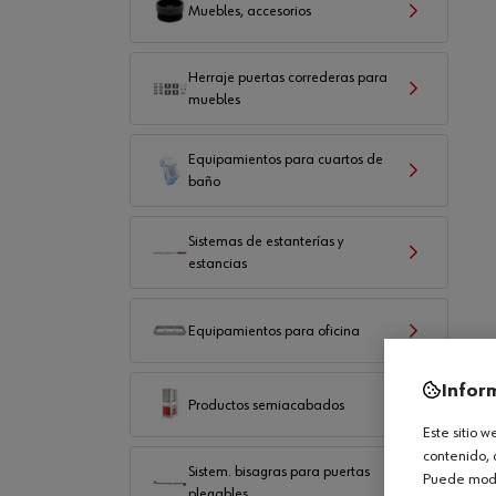
Muebles, accesorios
Herraje puertas correderas para
muebles
Equipamientos para cuartos de
baño
Sistemas de estanterías y
estancias
Equipamientos para oficina
Infor
Productos semiacabados
Este sitio 
contenido, 
Sistem. bisagras para puertas
Puede modif
plegables