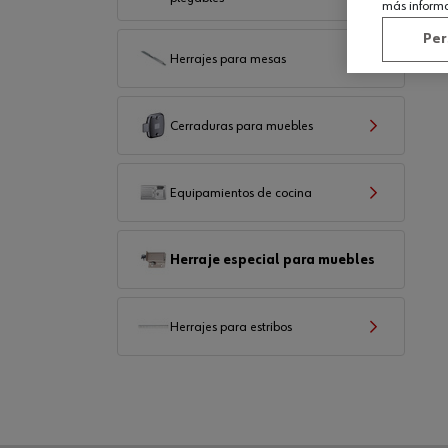
más inform
Per
Herrajes para mesas
Cerraduras para muebles
Equipamientos de cocina
Herraje especial para muebles
Herrajes para estribos