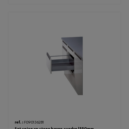
ref. :
F090136281