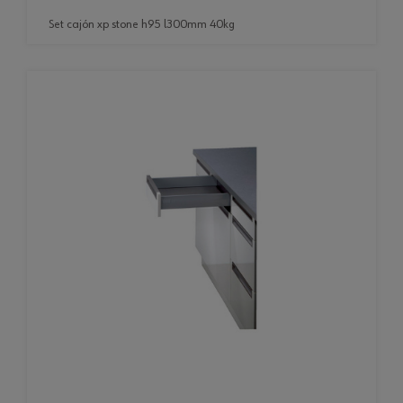
set cajón xp stone h95 l300mm 40kg