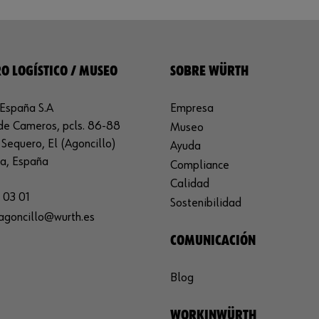
O LOGÍSTICO / MUSEO
SOBRE WÜRTH
España S.A
Empresa
de Cameros, pcls. 86-88
Museo
Sequero, El (Agoncillo)
Ayuda
ja, España
Compliance
Calidad
 03 01
Sostenibilidad
agoncillo@wurth.es
COMUNICACIÓN
Blog
WORKINWÜRTH