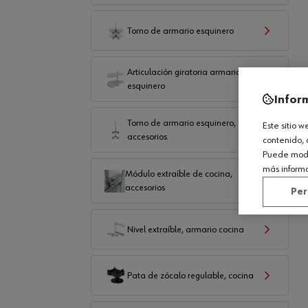
Torno de armario esquinero
Articulación giratoria armario
esquinero
Infor
Torno de armario esquinero,
Este sitio 
accesorios
contenido, 
Puede modif
más inform
Módulo extraíble de cocina,
accesorios
Per
Nivel extraíble, armario cocina
Pata de zócalo regulable, cocina