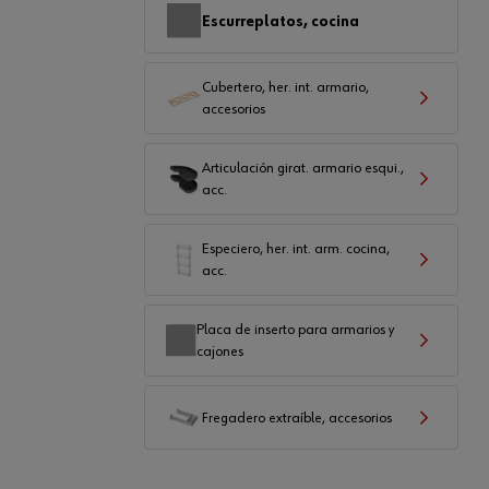
Escurreplatos, cocina
Cubertero, her. int. armario,
accesorios
Articulación girat. armario esqui.,
acc.
Especiero, her. int. arm. cocina,
acc.
Placa de inserto para armarios y
cajones
Fregadero extraíble, accesorios