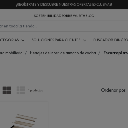
¡REGÍSTRATE Y DESCUBRE NUESTRAS OFERTAS EXCLUSIVAS!
SOSTENIBILIDAD
SOBRE WÜRTH
BLOG
ATEGORÍAS
SOLUCIONES PARA CLIENTES
BUSCADOR DIN/IS
ara mobiliario
Herrajes de inter. de armario de cocina
Escurreplat
PARRILLA
LISTA
Ordenar por
1 productos