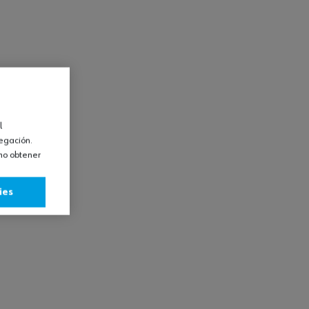
l
vegación.
omo obtener
ies