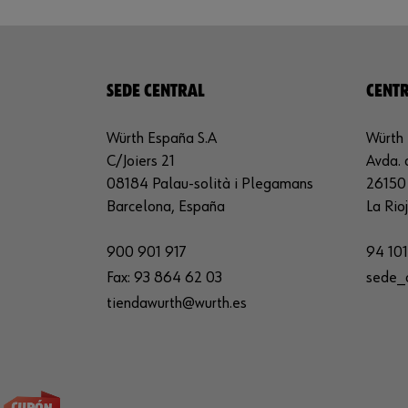
SEDE CENTRAL
CENTR
Würth España S.A
Würth 
C/Joiers 21
Avda. 
08184 Palau-solità i Plegamans
26150 
Barcelona, España
La Rio
900 901 917
94 101
Fax:
93 864 62 03
sede_
tiendawurth@wurth.es