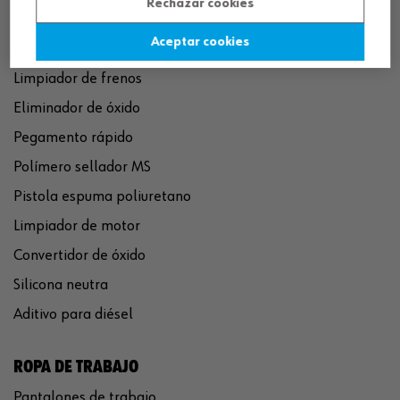
Rechazar cookies
Aceptar cookies
QUÍMICOS
Limpiador de frenos
Eliminador de óxido
Pegamento rápido
Polímero sellador MS
Pistola espuma poliuretano
Limpiador de motor
Convertidor de óxido
Silicona neutra
Aditivo para diésel
ROPA DE TRABAJO
Pantalones de trabajo