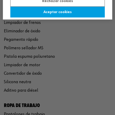
Rechazar cookies
Aceptar cookies
QUÍMICOS
Limpiador de frenos
Eliminador de óxido
Pegamento rápido
Polímero sellador MS
Pistola espuma poliuretano
Limpiador de motor
Convertidor de óxido
Silicona neutra
Aditivo para diésel
ROPA DE TRABAJO
Pantalones de trabajo