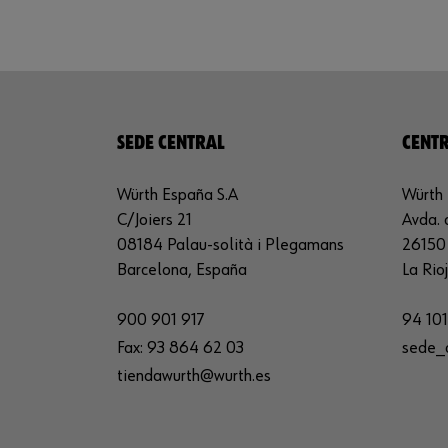
SEDE CENTRAL
CENTR
Würth España S.A
Würth 
C/Joiers 21
Avda. 
08184 Palau-solità i Plegamans
26150 
Barcelona, España
La Rio
900 901 917
94 101
Fax:
93 864 62 03
sede_
tiendawurth@wurth.es