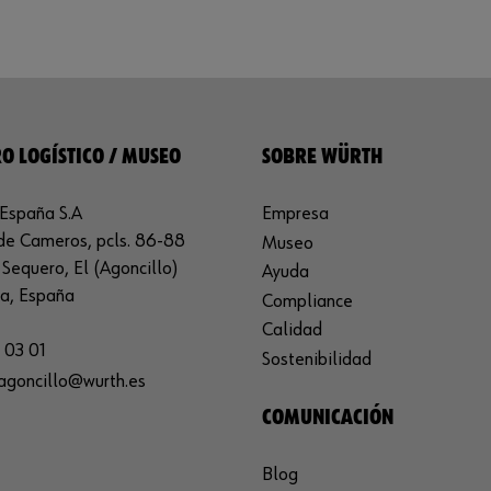
O LOGÍSTICO / MUSEO
SOBRE WÜRTH
España S.A
Empresa
de Cameros, pcls. 86-88
Museo
Sequero, El (Agoncillo)
Ayuda
ja, España
Compliance
Calidad
 03 01
Sostenibilidad
agoncillo@wurth.es
COMUNICACIÓN
Blog