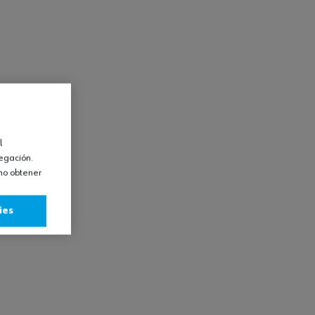
l
vegación.
omo obtener
ies