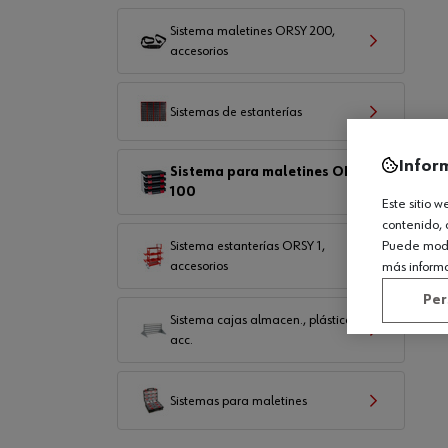
Sistema maletines ORSY 200,
accesorios
Sistemas de estanterías
Infor
Sistema para maletines ORSY
100
Este sitio 
contenido, 
Puede modif
Sistema estanterías ORSY 1,
accesorios
más inform
Per
Sistema cajas almacen., plástico,
acc.
Sistemas para maletines