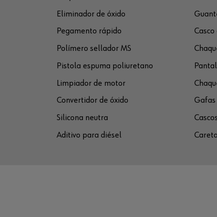
Eliminador de óxido
Guante
Pegamento rápido
Casco 
Polímero sellador MS
Chaque
Pistola espuma poliuretano
Pantal
Limpiador de motor
Chaque
Convertidor de óxido
Gafas 
Silicona neutra
Cascos
Aditivo para diésel
Careta