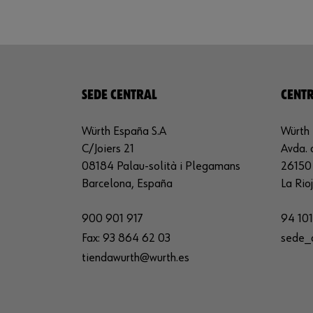
SEDE CENTRAL
CENTR
Würth España S.A
Würth 
C/Joiers 21
Avda. 
08184 Palau-solità i Plegamans
26150 
Barcelona, España
La Rio
900 901 917
94 101
Fax:
93 864 62 03
sede_
tiendawurth@wurth.es