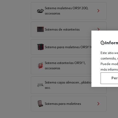
Sistema maletines ORSY 200,
accesorios
Sistemas de estanterías
Infor
Sistema para maletines ORSY 100
Este sitio 
contenido, 
Sistema estanterías ORSY 1,
Puede modif
accesorios
más inform
Per
Sistema cajas almacen., plástico,
acc.
Sistemas para maletines