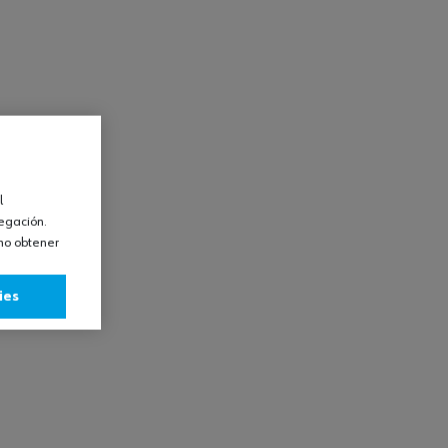
l
vegación.
omo obtener
ies