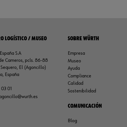
O LOGÍSTICO / MUSEO
SOBRE WÜRTH
España S.A
Empresa
de Cameros, pcls. 86-88
Museo
Sequero, El (Agoncillo)
Ayuda
ja, España
Compliance
Calidad
 03 01
Sostenibilidad
agoncillo@wurth.es
COMUNICACIÓN
Blog