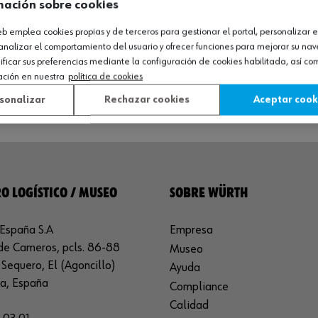
mación sobre cookies
web emplea cookies propias y de terceros para gestionar el portal, personalizar e
analizar el comportamiento del usuario y ofrecer funciones para mejorar su na
icar sus preferencias mediante la configuración de cookies habilitada, así c
ación en nuestra
política de cookies
sonalizar
Rechazar cookies
Aceptar cook
O LOGÍSTICO / MUSEO
SOBRE WÜRTH
España S.A
Empresa
de Cameros, pcls. 86-88
Museo
Sequero, El (Agoncillo)
Ayuda
ja, España
Compliance
Calidad