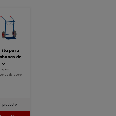
mbonas de
ero
onas de acero
1 producto