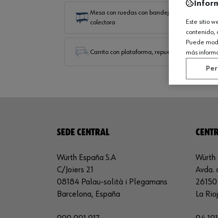
Infor
Mesa con ruedas con bandeja
Este sitio 
colectora
contenido, 
Puede modif
Carrito con plataforma, repuestos
más inform
Per
SEDE CENTRAL
CENTR
Würth España S.A
Würth 
C/Joiers 21
Avda. 
08184 Palau-solità i Plegamans
26150 
Barcelona, España
La Rio