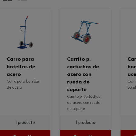
carro para
carrito p.
carrito para
botellas de
cartuchos de
bo
acero
acero con
ac
carro para botellas
rueda de
carrito para
de acero
bomb
soporte
carrito p. cartuchos
de acero con rueda
de soporte
1 producto
1 producto