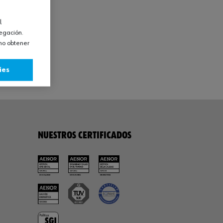
l
vegación.
omo obtener
ies
NUESTROS CERTIFICADOS