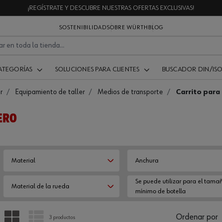
¡REGÍSTRATE Y DESCUBRE NUESTRAS OFERTAS EXCLUSIVAS!
SOSTENIBILIDAD
SOBRE WÜRTH
BLOG
ATEGORÍAS
SOLUCIONES PARA CLIENTES
BUSCADOR DIN/IS
r
Equipamiento de taller
Medios de transporte
Carrito para
ERO
Material
Anchura
Se puede utilizar para el tama
Material de la rueda
mínimo de botella
PARRILLA
LISTA
Ordenar por
3 productos