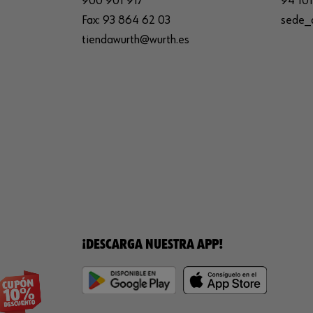
900 901 917
94 101
Fax:
93 864 62 03
sede_
tiendawurth@wurth.es
¡DESCARGA NUESTRA APP!