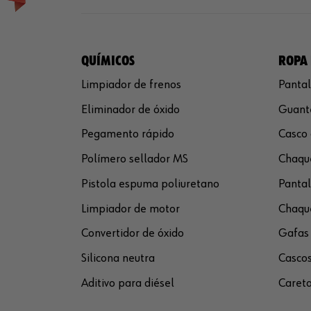
QUÍMICOS
ROPA 
Limpiador de frenos
Pantal
Eliminador de óxido
Guante
Pegamento rápido
Casco 
Polímero sellador MS
Chaque
Pistola espuma poliuretano
Pantal
Limpiador de motor
Chaque
Convertidor de óxido
Gafas 
Silicona neutra
Cascos
Aditivo para diésel
Careta