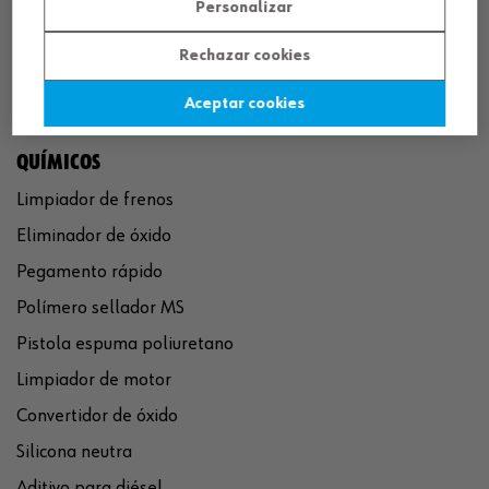
Personalizar
Rechazar cookies
Aceptar cookies
QUÍMICOS
Limpiador de frenos
Eliminador de óxido
Pegamento rápido
Polímero sellador MS
Pistola espuma poliuretano
Limpiador de motor
Convertidor de óxido
Silicona neutra
Aditivo para diésel