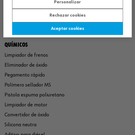
Personalizar
Rechazar cookies
Aceptar cookies
QUÍMICOS
Limpiador de frenos
Eliminador de óxido
Pegamento rápido
Polímero sellador MS
Pistola espuma poliuretano
Limpiador de motor
Convertidor de óxido
Silicona neutra
Aditivo para diésel