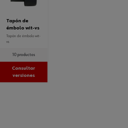
tapón de
émbolo wit-vs
tapón de émbolo wit-
vs
10 productos
Consultar
versiones