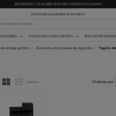
¡REGÍSTRATE Y DESCUBRE NUESTRAS OFERTAS EXCLUSIVAS!
SOSTENIBILIDAD
SOBRE WÜRTH
BLOG
ATEGORÍAS
SOLUCIONES PARA CLIENTES
BUSCADOR DIN/IS
de anclaje químico
Accesorios de sistemas de inyección
Tapón d
PARRILLA
LISTA
Ordenar por
1 productos