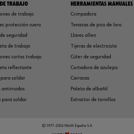
DE TRABAJO
HERRAMIENTAS MANUALES
ones de trabajo
Crimpadora
s protección cuero
Tenazas de pico de loro
de seguridad
Llaves allen
ta de trabajo
Tijeras de electricista
ones cortos trabajo
Cúter de seguridad
ta reflectante
Cortadora de azulejos
para soldar
Carracas
 antirruidos
Paleta de albañil
 para soldar
Extractor de tornillos
© 1977-2026 Würth España S.A