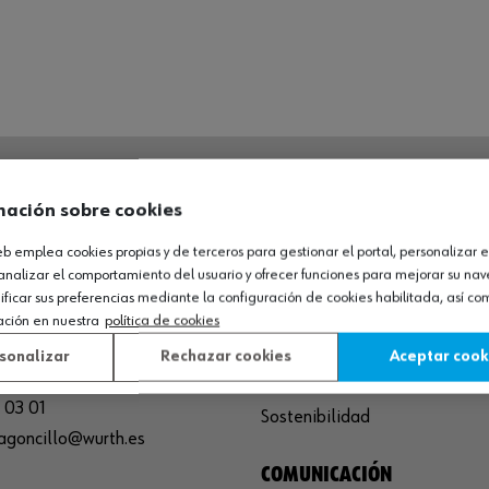
mación sobre cookies
O LOGÍSTICO / MUSEO
SOBRE WÜRTH
web emplea cookies propias y de terceros para gestionar el portal, personalizar e
España S.A
Empresa
analizar el comportamiento del usuario y ofrecer funciones para mejorar su na
de Cameros, pcls. 86-88
icar sus preferencias mediante la configuración de cookies habilitada, así c
Museo
ación en nuestra
política de cookies
Sequero, El (Agoncillo)
Ayuda
ja, España
Compliance
sonalizar
Rechazar cookies
Aceptar cook
Calidad
 03 01
Sostenibilidad
agoncillo@wurth.es
COMUNICACIÓN