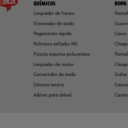
QUÍMICOS
ROPA 
Limpiador de frenos
Pantal
Eliminador de óxido
Guante
Pegamento rápido
Casco 
Polímero sellador MS
Chaque
Pistola espuma poliuretano
Pantal
Limpiador de motor
Chaque
Convertidor de óxido
Gafas 
Silicona neutra
Cascos
Aditivo para diésel
Careta