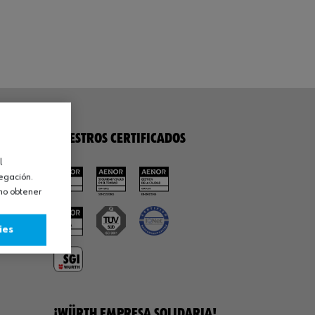
NUESTROS CERTIFICADOS
l
vegación.
omo obtener
ies
¡WÜRTH EMPRESA SOLIDARIA!