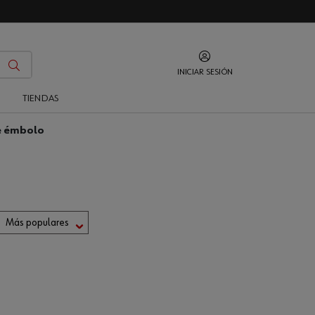
INICIAR SESIÓN
O
TIENDAS
e émbolo