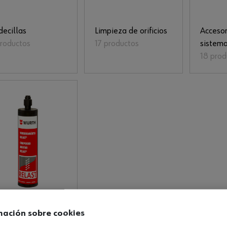
decillas
Limpieza de orificios
Accesor
productos
17 productos
sistema
18 prod
lding
mación sobre cookies
inforcement