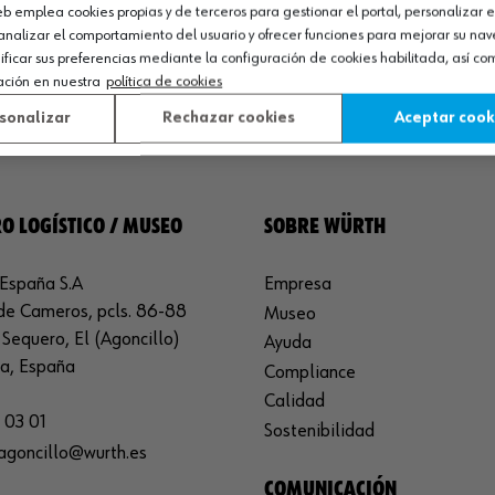
web emplea cookies propias y de terceros para gestionar el portal, personalizar e
roductos
analizar el comportamiento del usuario y ofrecer funciones para mejorar su na
icar sus preferencias mediante la configuración de cookies habilitada, así c
ación en nuestra
política de cookies
sonalizar
Rechazar cookies
Aceptar cook
O LOGÍSTICO / MUSEO
SOBRE WÜRTH
España S.A
Empresa
de Cameros, pcls. 86-88
Museo
Sequero, El (Agoncillo)
Ayuda
ja, España
Compliance
Calidad
 03 01
Sostenibilidad
agoncillo@wurth.es
COMUNICACIÓN