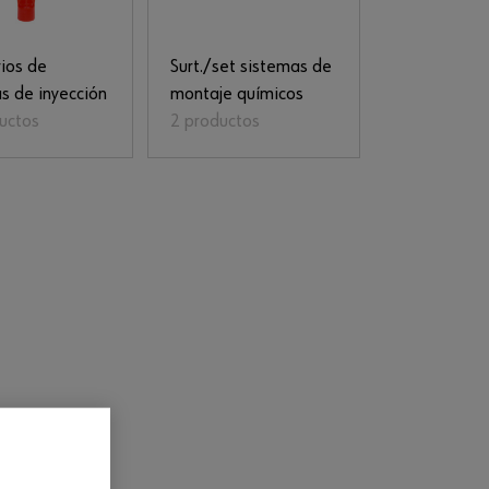
ios de
Surt./set sistemas de
s de inyección
montaje químicos
uctos
2 productos