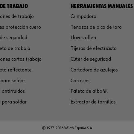
DE TRABAJO
HERRAMIENTAS MANUALES
ones de trabajo
Crimpadora
s protección cuero
Tenazas de pico de loro
de seguridad
Llaves allen
ta de trabajo
Tijeras de electricista
ones cortos trabajo
Cúter de seguridad
ta reflectante
Cortadora de azulejos
para soldar
Carracas
 antirruidos
Paleta de albañil
 para soldar
Extractor de tornillos
© 1977-2026 Würth España S.A