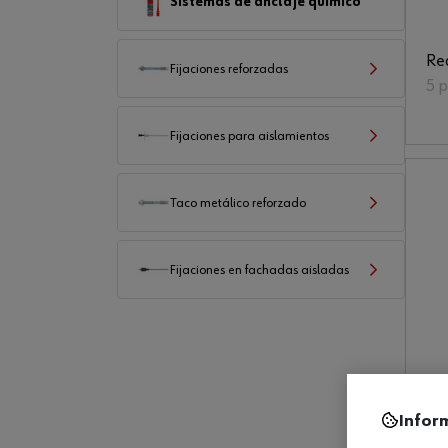
Sistemas de anclaje químico
Re
Fijaciones reforzadas
5 
Fijaciones para aislamientos
Taco metálico reforzado
Fijaciones en fachadas aisladas
Bui
Infor
re