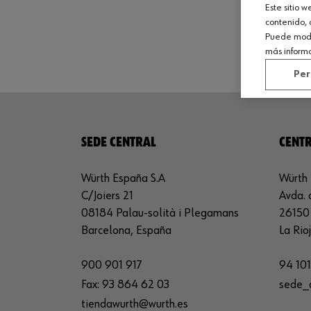
Este sitio 
1 p
contenido, 
Puede modif
más inform
Per
SEDE CENTRAL
CENTR
Würth España S.A
Würth 
C/Joiers 21
Avda. 
08184 Palau-solità i Plegamans
26150 
Barcelona, España
La Rio
900 901 917
94 101
Fax:
93 864 62 03
sede_
tiendawurth@wurth.es