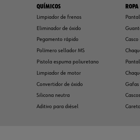
QUÍMICOS
ROPA 
Limpiador de frenos
Pantal
Eliminador de óxido
Guante
Pegamento rápido
Casco 
Polímero sellador MS
Chaque
Pistola espuma poliuretano
Pantal
Limpiador de motor
Chaque
Convertidor de óxido
Gafas 
Silicona neutra
Cascos
Aditivo para diésel
Careta