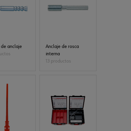
s de anclaje
Anclaje de rosca
uctos
interna
13 productos