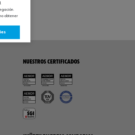
l
vegación.
omo obtener
ies
NUESTROS CERTIFICADOS