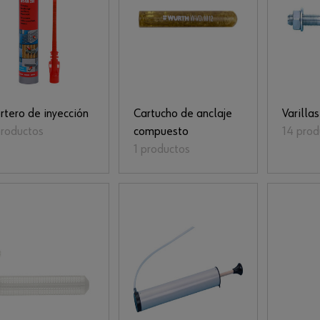
tero de inyección
Cartucho de anclaje
Varilla
productos
compuesto
14 prod
1 productos