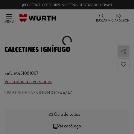
¡REGÍSTRATE Y DESCUBRE NUESTRAS OFERTAS EXCLUSIVAS!
BUSCAR
INICIAR SESIÓN
MENÚ
Loading...
CALCETINES IGNÍFUGO
Comp
ref.
:
M451081007
Ver todas las versiones
1 PAR CALCETINES IGNIFUGO 44/47
Loading...
Guía de tallas
Ver catálogo
CANTIDAD
UE