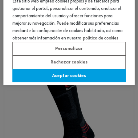
Este sitio web emplea cookies propias y de terceros para
gestionar el portal, personalizar el contenido, analizar el
comportamiento del usuario y ofrecer funciones para
mejorar su navegación. Puede modificar sus preferencias
mediante la configuración de cookies habilitada, así como
Calcetín de trabajo DRYTEX
obtener más información en nuestra
política de cookies
Personalizar
Ver producto
Rechazar cookies
Aceptar cookies