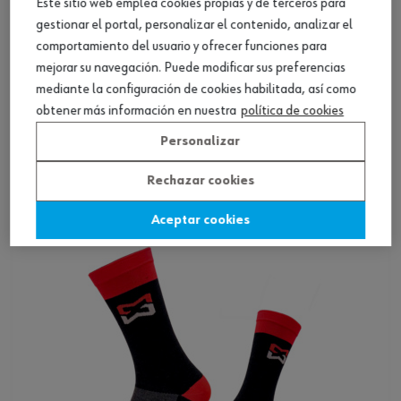
Este sitio web emplea cookies propias y de terceros para
gestionar el portal, personalizar el contenido, analizar el
comportamiento del usuario y ofrecer funciones para
mejorar su navegación. Puede modificar sus preferencias
mediante la configuración de cookies habilitada, así como
Calcetín de trabajo de algodón
obtener más información en nuestra
política de cookies
Personalizar
Ver producto
Rechazar cookies
Aceptar cookies