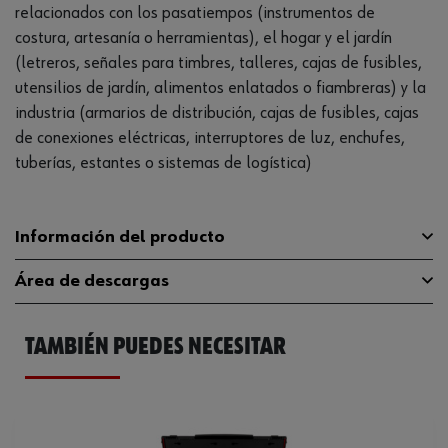
relacionados con los pasatiempos (instrumentos de
costura, artesanía o herramientas), el hogar y el jardín
(letreros, señales para timbres, talleres, cajas de fusibles,
utensilios de jardín, alimentos enlatados o fiambreras) y la
industria (armarios de distribución, cajas de fusibles, cajas
de conexiones eléctricas, interruptores de luz, enchufes,
tuberías, estantes o sistemas de logística)
Información del producto
Área de descargas
Color de la cinta
Blanco
TAMBIÉN PUEDES NECESITAR
Color de la fuente
Negro
Catálogo General
0696005112
Anchura de la banda
12 mm
Longitud de la cinta
8 m