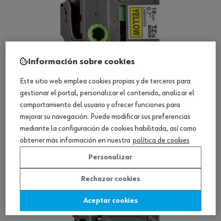
Información sobre cookies
Este sitio web emplea cookies propias y de terceros para
gestionar el portal, personalizar el contenido, analizar el
comportamiento del usuario y ofrecer funciones para
ref.:
0696005418
mejorar su navegación. Puede modificar sus preferencias
AY-TAPE-LBLR-BROTHER-YELLOW-18MM
mediante la configuración de cookies habilitada, así como
obtener más información en nuestra
política de cookies
Loading...
Personalizar
Ver producto
Rechazar cookies
Aceptar cookies