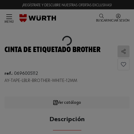
¡REGÍSTRATE Y DESCUBRE NUESTRAS OFERTAS EXCLUSIVAS!
BUSCAR
INICIAR SESIÓN
MENÚ
Loading...
CINTA DE ETIQUETADO BROTHER
Comp
ref.
:
0696005112
AY-TAPE-LBLR-BROTHER-WHITE-12MM
Loading...
Ver catálogo
CANTIDAD
Descripción
UE