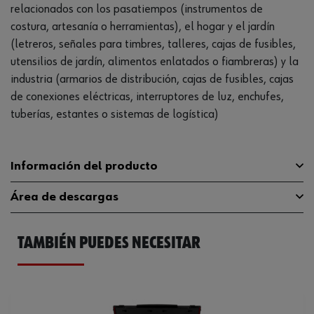
relacionados con los pasatiempos (instrumentos de
costura, artesanía o herramientas), el hogar y el jardín
(letreros, señales para timbres, talleres, cajas de fusibles,
utensilios de jardín, alimentos enlatados o fiambreras) y la
industria (armarios de distribución, cajas de fusibles, cajas
de conexiones eléctricas, interruptores de luz, enchufes,
tuberías, estantes o sistemas de logística)
Información del producto
Área de descargas
Color de la cinta
Transparente
TAMBIÉN PUEDES NECESITAR
Color de la fuente
Negro
Catálogo General
0696005209
Anchura de la banda
9 mm
Longitud de la cinta
8 m