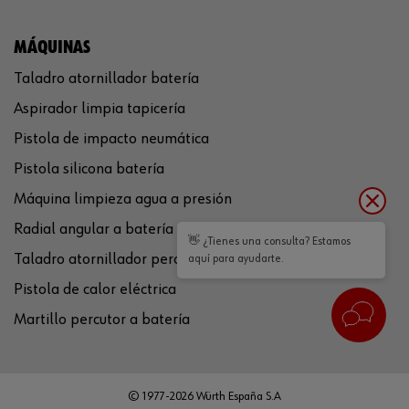
MÁQUINAS
Taladro atornillador batería
Aspirador limpia tapicería
Pistola de impacto neumática
Pistola silicona batería
Máquina limpieza agua a presión
Radial angular a batería
👋 ¿Tienes una consulta? Estamos
Taladro atornillador percutor a batería
aquí para ayudarte.
Pistola de calor eléctrica
Martillo percutor a batería
© 1977-2026 Würth España S.A