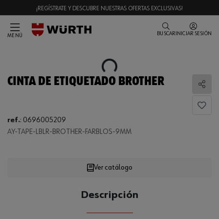
¡REGÍSTRATE Y DESCUBRE NUESTRAS OFERTAS EXCLUSIVAS!
BUSCAR
INICIAR SESIÓN
MENÚ
Loading...
CINTA DE ETIQUETADO BROTHER
Comp
ref.
:
0696005209
AY-TAPE-LBLR-BROTHER-FARBLOS-9MM
Loading...
Ver catálogo
CANTIDAD
Descripción
UE