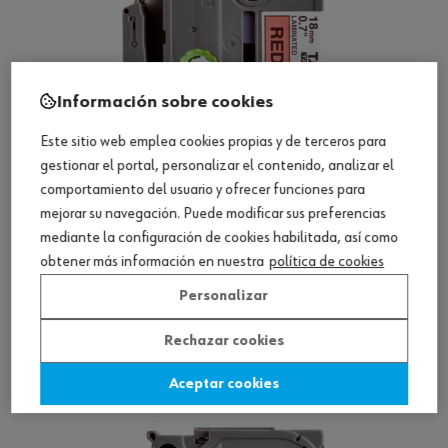
Información sobre cookies
Este sitio web emplea cookies propias y de terceros para
gestionar el portal, personalizar el contenido, analizar el
comportamiento del usuario y ofrecer funciones para
mejorar su navegación. Puede modificar sus preferencias
ref.:
0696005318
mediante la configuración de cookies habilitada, así como
AY-TAPE-LBLR-BROTHER-RED-18MM
obtener más información en nuestra
política de cookies
Personalizar
Loading...
Rechazar cookies
Ver producto
Aceptar cookies