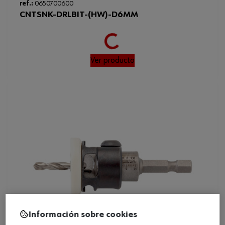
ref.:
0650700600
Loading...
CNTSNK-DRLBIT-(HW)-D6MM
Ver producto
Información sobre cookies