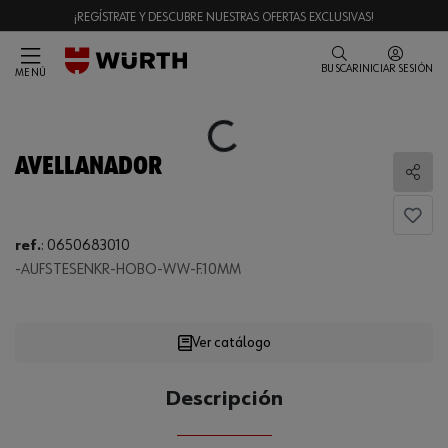
¡REGÍSTRATE Y DESCUBRE NUESTRAS OFERTAS EXCLUSIVAS!
BUSCAR
INICIAR SESIÓN
MENÚ
Loading...
AVELLANADOR
Comp
ref.
:
0650683010
Loading...
-AUFSTESENKR-HOBO-WW-F.10MM
Ver catálogo
CANTIDAD
Descripción
UE