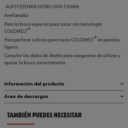
-AUFSTESENKR-HOBO-WW-F.10MM
Avellanador
Para la broca especial para tacos con tecnología
®
COLDMELT
®
Para perforar orificios para tacos COLDMELT
en paneles
ligeros
Consulte los datos de diseño para asegurarse de utilizar y
ajustar la broca correctamente.
Información del producto
Área de descargas
Diámetro de fresa para refrentar
20.5 mm
asientos de taladros
TAMBIÉN PUEDES NECESITAR
Catálogo General
0650683010
Material
Acero endurecido