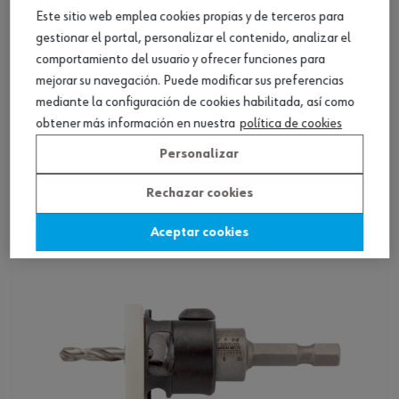
Este sitio web emplea cookies propias y de terceros para
gestionar el portal, personalizar el contenido, analizar el
comportamiento del usuario y ofrecer funciones para
ref.:
0650700450
Loading...
mejorar su navegación. Puede modificar sus preferencias
CNTSNK-DRLBIT-(HW)-D4,5MM
mediante la configuración de cookies habilitada, así como
obtener más información en nuestra
política de cookies
Personalizar
Ver producto
Rechazar cookies
Aceptar cookies