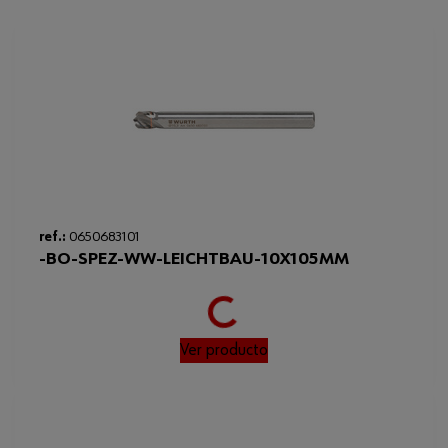
Longitud
22 mm
Diámetro nominal de taladro
10.0 mm
Código del sistema armonizado
820750600000
Peso del producto (por artículo)
34.000 g
ref.:
0650683101
Loading...
-BO-SPEZ-WW-LEICHTBAU-10X105MM
Ver producto