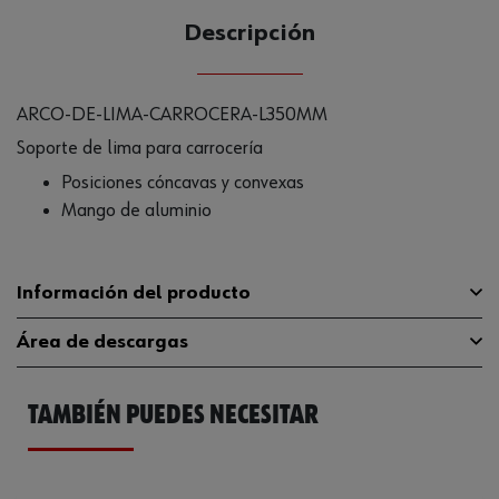
Descripción
ARCO-DE-LIMA-CARROCERA-L350MM
Soporte de lima para carrocería
Posiciones cóncavas y convexas
Mango de aluminio
Información del producto
Área de descargas
Longitud
350 mm
TAMBIÉN PUEDES NECESITAR
Ancho de lámina
35 mm
Catálogo General
07146173
Altura 2
60 mm
Ficha Técnica
32408866.pdf