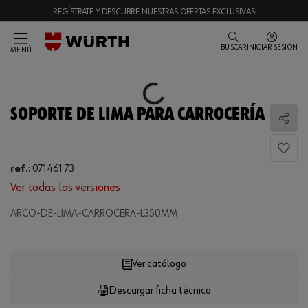
¡REGÍSTRATE Y DESCUBRE NUESTRAS OFERTAS EXCLUSIVAS!
BUSCAR
INICIAR SESIÓN
MENÚ
Loading...
SOPORTE DE LIMA PARA CARROCERÍA
Comp
ref.
:
071461 73
Ver todas las versiones
ARCO-DE-LIMA-CARROCERA-L350MM
Loading...
Ver catálogo
Descargar ficha técnica
CANTIDAD
UE