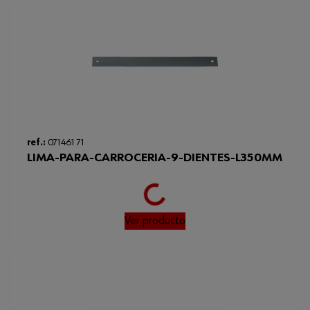
Código del sistema armonizado
82031000000
Peso del producto (por artículo)
464.500 g
Altura
110 mm
ref.:
071461 71
LIMA-PARA-CARROCERIA-9-DIENTES-L350MM
Loading...
Ver producto