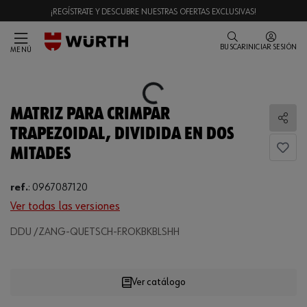
¡REGÍSTRATE Y DESCUBRE NUESTRAS OFERTAS EXCLUSIVAS!
BUSCAR
INICIAR SESIÓN
MENÚ
Loading...
MATRIZ PARA CRIMPAR
Comp
TRAPEZOIDAL, DIVIDIDA EN DOS
MITADES
ref.
:
0967087120
Ver todas las versiones
DDU /ZANG-QUETSCH-F.ROKBKBLSHH
Loading...
Ver catálogo