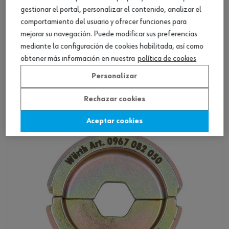
gestionar el portal, personalizar el contenido, analizar el
comportamiento del usuario y ofrecer funciones para
mejorar su navegación. Puede modificar sus preferencias
mediante la configuración de cookies habilitada, así como
obtener más información en nuestra
política de cookies
Matriz para crimpar para crimpadora
manual WK06D
Personalizar
Ver producto
Rechazar cookies
Aceptar cookies