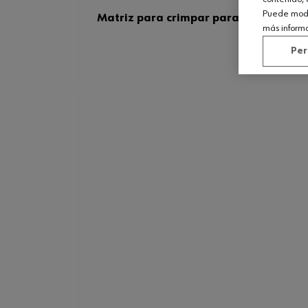
Puede modif
Matriz para crimpar para crimpado
más inform
Per