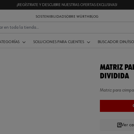
¡REGÍSTRATE Y DESCUBRE NUESTRAS OFERTAS EXCLUSIVAS!
SOSTENIBILIDAD
SOBRE WÜRTH
BLOG
ATEGORÍAS
SOLUCIONES PARA CLIENTES
BUSCADOR DIN/IS
MATRIZ PA
DIVIDIDA
Matriz para crimpa
Ver c