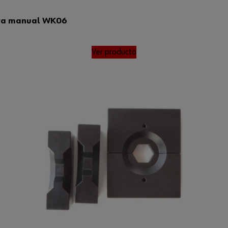
ora manual WK06
Ver producto