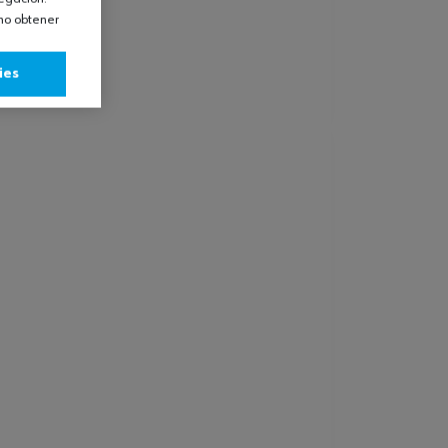
omo obtener
ies