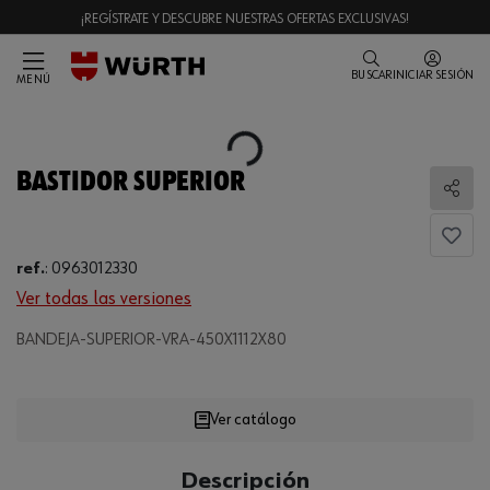
¡REGÍSTRATE Y DESCUBRE NUESTRAS OFERTAS EXCLUSIVAS!
BUSCAR
INICIAR SESIÓN
MENÚ
Loading...
BASTIDOR SUPERIOR
Comp
ref.
:
0963012330
Ver todas las versiones
Loading...
BANDEJA-SUPERIOR-VRA-450X1112X80
Ver catálogo
CANTIDAD
Descripción
UE