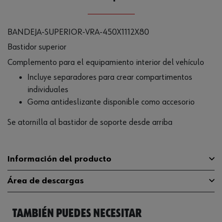
BANDEJA-SUPERIOR-VRA-450X1112X80
Bastidor superior
Complemento para el equipamiento interior del vehículo
Incluye separadores para crear compartimentos
individuales
Goma antideslizante disponible como accesorio
Se atornilla al bastidor de soporte desde arriba
Información del producto
Área de descargas
Material
ALU
TAMBIÉN PUEDES NECESITAR
Superficie
PWD
Catálogo General
0963012330