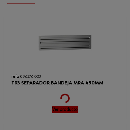
Rojo tráfico RAL 3020,
Color
estructurado
Profundidad de construcción
450 mm
Anchura de construcción
1112 mm
Peso del producto (por artículo)
2.500 kg
Altura de construcción
80 mm
Loading...
ref.:
096376 003
TR3 SEPARADOR BANDEJA MRA 450MM
Ver producto