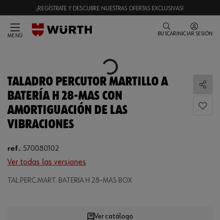
¡REGÍSTRATE Y DESCUBRE NUESTRAS OFERTAS EXCLUSIVAS!
BUSCAR
INICIAR SESIÓN
MENÚ
Loading...
TALADRO PERCUTOR MARTILLO A
Comp
BATERÍA H 28-MAS CON
AMORTIGUACIÓN DE LAS
VIBRACIONES
ref.
:
570080102
Ver todas las versiones
TAL.PERC.MART. BATERIA H 28-MAS BOX
Ver catálogo