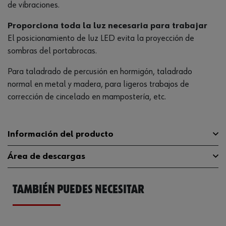
de vibraciones.
Proporciona toda la luz necesaria para trabajar
El posicionamiento de luz LED evita la proyección de
sombras del portabrocas.
Para taladrado de percusión en hormigón, taladrado
normal en metal y madera, para ligeros trabajos de
corrección de cincelado en mampostería, etc.
Información del producto
Área de descargas
Tasa de impacto máxima
5000 U/min(rpm)
Batería recargable/batería
TAMBIÉN PUEDES NECESITAR
Catálogo General
570080102
No
instalada permanentemente
Ficha Técnica
32409795.pdf
Velocidad a ralentí máxima
1350 U/min(rpm)