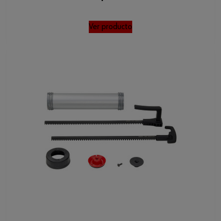
Posición de cincel ajustable
Sí
Ver producto
Tasa de impacto mínima
0 U/min(rpm)
Energía de impacto máxima
4.1 J
Número de las baterías
0 Uds
recargables/baterías
Diámetro de perforación máximo
30 mm
en madera blanda
Peso del embalaje exterior
470 g
Diámetro mínimo recomendado de
6 mm
perforación en hormigón
Diámetro de perforación máximo
28 mm
recomendado en hormigón
Peso de la batería
0 kg
recargable/batería