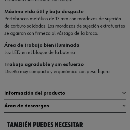
Máxima vida útil y bajo desgaste
Portabrocas metálico de 13 mm con mordazas de sujeción
de carburo soldadas. Las mordazas de sujeción extrafuertes
se agarran con firmeza al vástago de la broca.
Área de trabajo bien iluminada
Luz LED en el bloque de la batería
Trabajo agradable y sin esfuerzo
Diseño muy compacto y ergonómico con peso ligero
Información del producto
Área de descargas
Batería recargable/batería
No
instalada permanentemente
TAMBIÉN PUEDES NECESITAR
Manual instrucciones
574167065.pdf
Peso de la máquina con la batería
1.9 kg