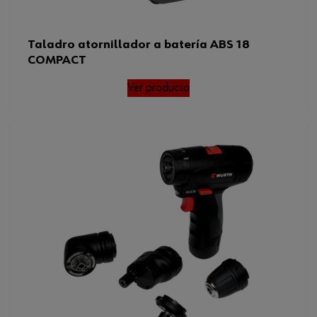
recargable/batería
Batería recargable/capacidad de
4 Ah
la batería
Taladro atornillador a batería ABS 18
COMPACT
Peso de la pieza suplementaria
3.735 kg
Ver producto
Resistencia (sistema de puntos)
3 puntos de 4
Diámetro de perforación máximo
13 mm
en acero
Peso del producto (por artículo)
5.335 kg
Velocidad a ralentí
0-600 U/min(rpm)
mínima/máxima 1.ª marcha
N.º pilas recar./ bat. x tipo de
2 Uds x Ion-litio
pilas rec./ bat.
Par máximo duro/suave
60 / 34 Nm
Velocidad a ralentí mín./máx. 2.ª
0-1900 U/min(rpm)
marcha