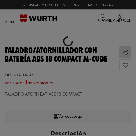
¡REGÍSTRATE Y DESCUBRE NUESTRAS OFERTAS EXCLUSIVAS!
BUSCAR
INICIAR SESIÓN
MENÚ
Loading...
TALADRO/ATORNILLADOR CON
Comp
BATERÍA ABS 18 COMPACT M-CUBE
ref.
:
57018002
Ver todas las versiones
Loading...
TALADRO ATORN BAT ABS 18 COMPACT
Ver catálogo
CANTIDAD
Descripción
UE