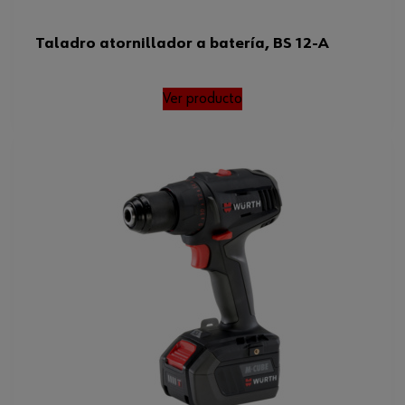
Peso de la base de apoyo
0.15 kg
Taladro atornillador a batería, BS 12-A
Número de las baterías
2 Uds
recargables/baterías
Ver producto
Velocidad a ralentí mín. 1.ª marcha
0 U/min(rpm)
Alimentación (sistema de puntos)
3 puntos de 4
Diámetro de perforación máximo
40 mm
en madera blanda
Peso del embalaje exterior
0.3 kg
Facilidad de manejo para el
3 puntos de 4
usuario (sistema de puntos)
Nivel de presión acústica
89 dB
Velocidad a ralentí mínima en 2.ª
0 U/min(rpm)
marcha
Peso de la batería
1.3 kg