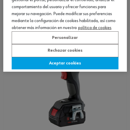
comportamiento del usuario y ofrecer funciones para
Taladro atornillador a batería BS 18-A
mejorar su navegación. Puede modificar sus preferencias
LIGHT
mediante la configuración de cookies habilitada, así como
Ver producto
obtener más información en nuestra
política de cookies
Personalizar
Rechazar cookies
Aceptar cookies