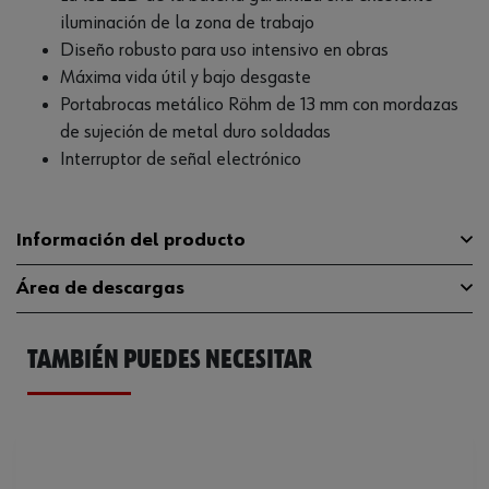
iluminación de la zona de trabajo
Diseño robusto para uso intensivo en obras
Máxima vida útil y bajo desgaste
Portabrocas metálico Röhm de 13 mm con mordazas
de sujeción de metal duro soldadas
Interruptor de señal electrónico
Información del producto
Área de descargas
Batería recargable/batería
No
instalada permanentemente
TAMBIÉN PUEDES NECESITAR
Manual instrucciones
646751137.pdf
Peso de la máquina con la batería
2.2 kg
recargable
Catálogo General
5701404008
Compatible con RoHS
Sí
Ficha Técnica
32409870.pdf
Longitud
205 mm