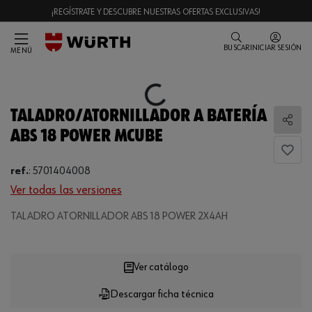
¡REGÍSTRATE Y DESCUBRE NUESTRAS OFERTAS EXCLUSIVAS!
BUSCAR
INICIAR SESIÓN
MENÚ
Loading...
TALADRO/ATORNILLADOR A BATERÍA
Comp
ABS 18 POWER M­CUBE
ref.
:
5701404008
Ver todas las versiones
TALADRO ATORNILLADOR ABS 18 POWER 2X4AH
Loading...
Ver catálogo
Descargar ficha técnica
CANTIDAD
UE