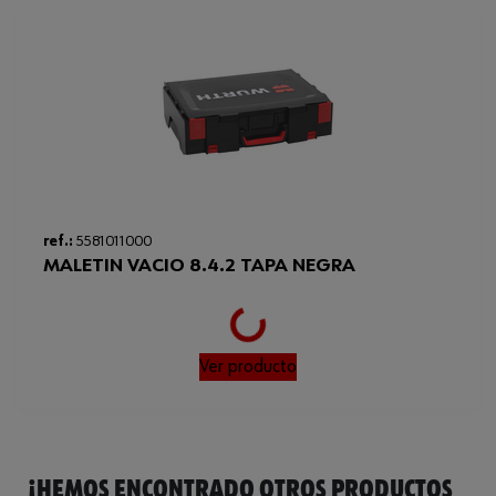
Rango de anchura
1,5-13 mm
mínima/máxima del portabrocas
0-550 / 0-2000
Velocidad a ralentí mín./máx.
1.ª/2.ª marcha
U/min(rpm)
ref.:
5581011000
Loading...
MALETIN VACIO 8.4.2 TAPA NEGRA
Ver producto
¡HEMOS ENCONTRADO OTROS PRODUCTOS