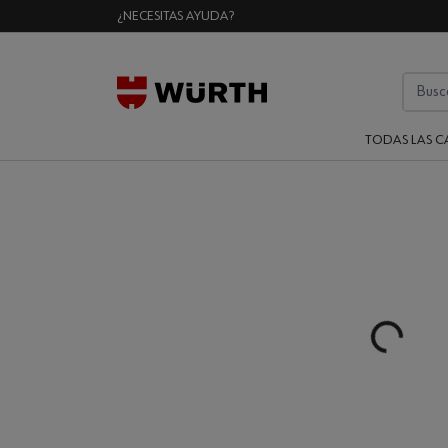
¿NECESITAS AYUDA?
TODAS LAS C
Loading..