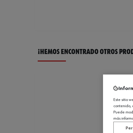
¡HEMOS ENCONTRADO OTROS PROD
Infor
Este sitio 
contenido, 
Puede modif
más inform
Per