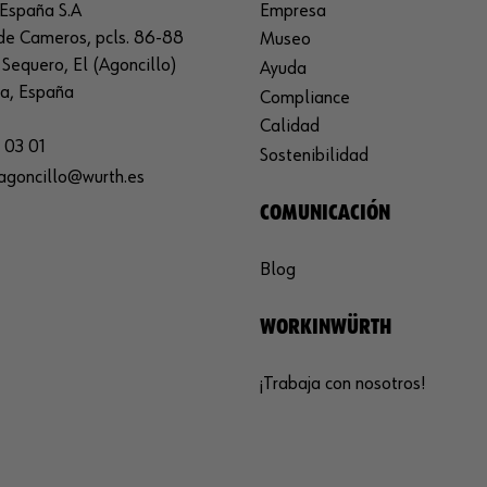
España S.A
Empresa
de Cameros, pcls. 86-88
Museo
Sequero, El (Agoncillo)
Ayuda
ja, España
Compliance
Calidad
 03 01
Sostenibilidad
agoncillo@wurth.es
COMUNICACIÓN
Blog
WORKINWÜRTH
¡Trabaja con nosotros!