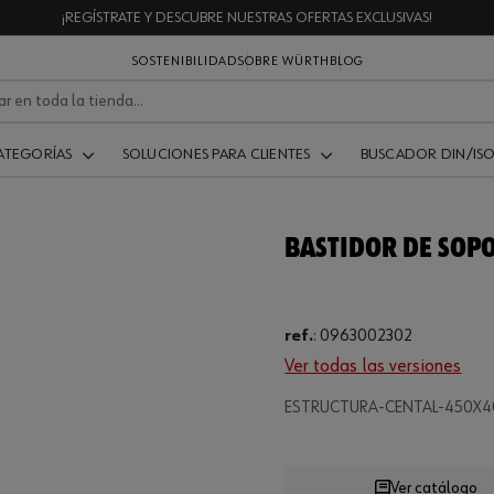
¡REGÍSTRATE Y DESCUBRE NUESTRAS OFERTAS EXCLUSIVAS!
SOSTENIBILIDAD
SOBRE WÜRTH
BLOG
ATEGORÍAS
SOLUCIONES PARA CLIENTES
BUSCADOR DIN/IS
BASTIDOR DE SOP
ref.
:
0963002302
Ver todas las versiones
.
ESTRUCTURA-CENTAL-450X
Ver catálogo