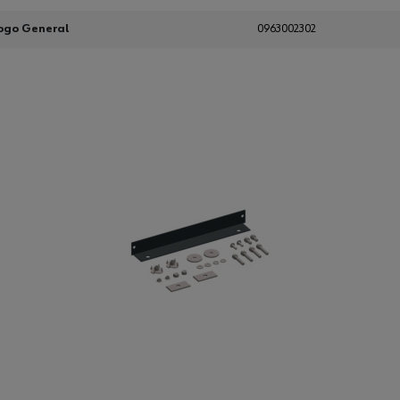
ogo General
0963002302