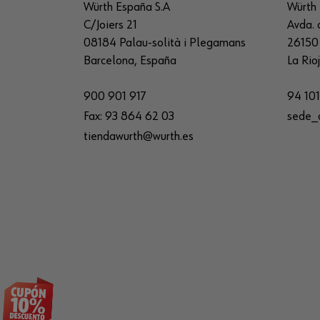
Würth España S.A
Würth 
C/Joiers 21
Avda. 
08184 Palau-solità i Plegamans
26150 
Barcelona, España
La Rio
900 901 917
94 101
Fax:
93 864 62 03
sede_
tiendawurth@wurth.es