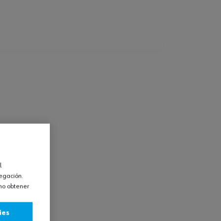
l
vegación.
omo obtener
ies