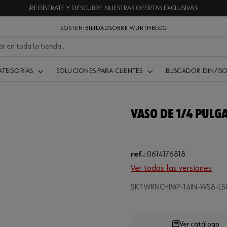
¡REGÍSTRATE Y DESCUBRE NUESTRAS OFERTAS EXCLUSIVAS!
SOSTENIBILIDAD
SOBRE WÜRTH
BLOG
ATEGORÍAS
SOLUCIONES PARA CLIENTES
BUSCADOR DIN/IS
VASO DE 1/4 PULG
ref.
:
0614176818
Ver todas las versiones
SKTWRNCHIMP-14IN-WS8-L
Loading...
Ver catálogo