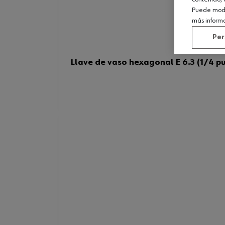
Puede modif
más inform
Per
Llave de vaso hexagonal E 6.3 (1/4 pu