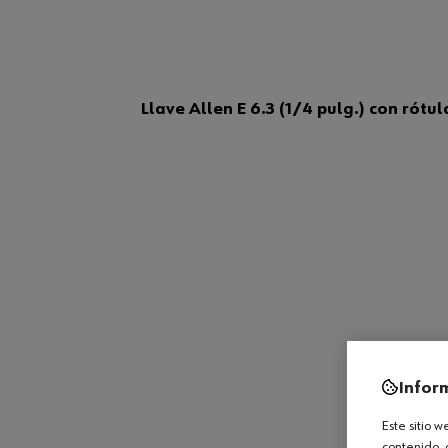
Llave Allen E 6.3 (1/4 pulg.) con rótul
Infor
Este sitio 
contenido, 