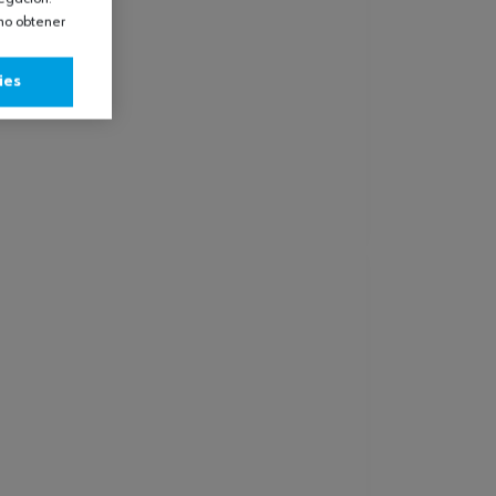
omo obtener
ies