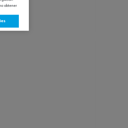
omo obtener
ies