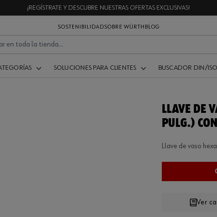
¡REGÍSTRATE Y DESCUBRE NUESTRAS OFERTAS EXCLUSIVAS!
SOSTENIBILIDAD
SOBRE WÜRTH
BLOG
ATEGORÍAS
SOLUCIONES PARA CLIENTES
BUSCADOR DIN/IS
LLAVE DE V
PULG.) CO
Llave de vaso hexa
Ver c