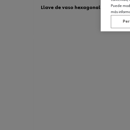
Puede modif
Llave de vaso hexagonal E 6.3 (1/4 pu
más inform
Per