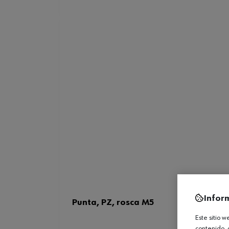
Infor
Punta, PZ, rosca M5
Este sitio 
contenido, 