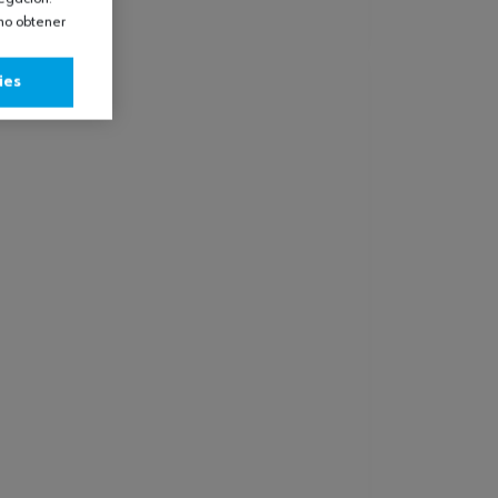
omo obtener
ies