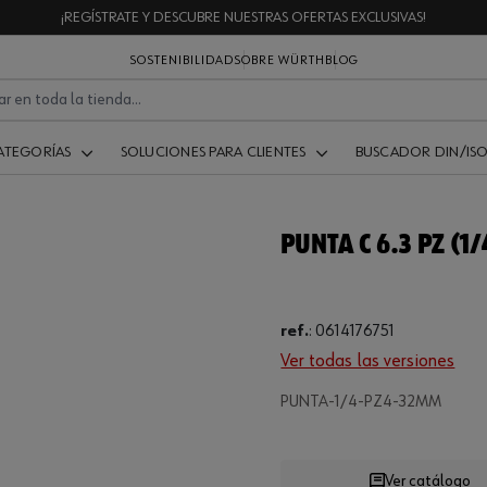
¡REGÍSTRATE Y DESCUBRE NUESTRAS OFERTAS EXCLUSIVAS!
SOSTENIBILIDAD
SOBRE WÜRTH
BLOG
ATEGORÍAS
SOLUCIONES PARA CLIENTES
BUSCADOR DIN/IS
PUNTA C 6.3 PZ (1/
ref.
:
0614176751
Ver todas las versiones
Loading...
PUNTA-1/4-PZ4-32MM
Ver catálogo