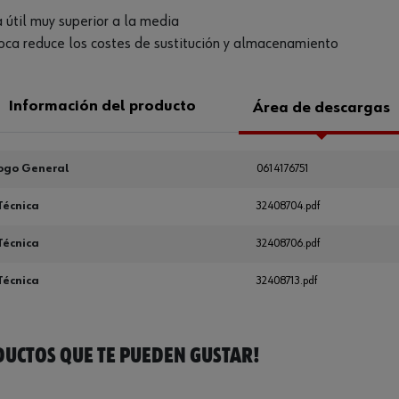
a útil muy superior a la media
roca reduce los costes de sustitución y almacenamiento
Información del producto
Área de descargas
ogo General
0614176751
Técnica
32408704.pdf
Técnica
32408706.pdf
Técnica
32408713.pdf
UCTOS QUE TE PUEDEN GUSTAR!