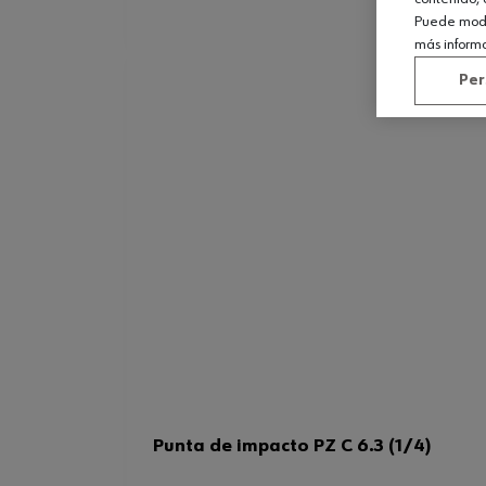
Puede modif
más inform
Per
Punta de impacto PZ C 6.3 (1/4)